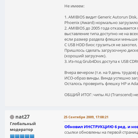
Не имеем:
1. AMIBIOS видит Generic Autorun Disk
Phoenix (Award) нормально загрузилос
2. AMIBIOS до 2005 года отказываетс
выставление типа доступно не на всех
если размер раздела флешки меньше 5
С USB HDD биос грузиться не захотел,
Пришлось сделать загрузочную дискету
(хороший загрузчик).
3. Из-под Grub4Dos доступа к USB CD
Вчера вечером (т.е. на 9 день трудо
ИСО-образ винды. Винда успешно загру
Осталось проверить флешку HP и Ada
ОБЩИЙ ИТОГ: чипы AU (Transcend) не 
nat27
25 Сентября 2009, 17:08:21
Глобальный
Обновил ИНСТРУКЦИЮ 6 ред. и нов
модератор
ссылки обновлены на первой странице