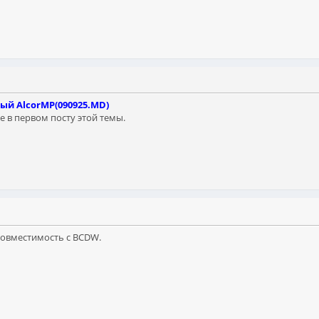
ый AlcorMP(090925.MD)
 в первом посту этой темы.
совместимость с BCDW.