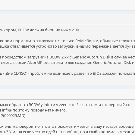
 Алькором, BCDW должна быть не ниже 2.00
Алькором нормально загружаются только RAM сборки, обычные теряют за
ешка отваливается устройство загрузки, видимо переназначается буква
посредством загрузчика BCDW 2.xx с Generic Autorun Disk в случае не
и смена версии AlcorMP, желательно для создания Generic Autorun Dis
шки(не CD(ISO)) проблем не возникает, разве что BIOS должен понимат
ых образов в BCDW у infra и у zver есть *.iso то там и так версия 2.xx
 в infr@ по этому поводу нет ничего.
P(090925.MD).
чень маловероятно что это поможет. имеется в виду нестарт вообще,
ять? У меня если честно идей нет вообще, но я слабо понимаю механ