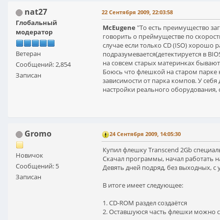
nat27
22 Сентября 2009, 22:03:58
Глобальный
McEugene
"То есть преимущество загр
модератор
говорить о преймуществе по скорости 
случае если только CD (ISO) хорошо р
Ветеран
подразумевается(детектируется в BIO
на совсем старых материнках бывают 
Сообщений: 2,854
Боюсь что флешкой на старом парке 
Записан
зависимости от парка компов. У себя
настройки реального оборудования, 
Gromo
24 Сентября 2009, 14:05:30
Купил флешку Transcend 2Gb специальн
Новичок
Скачал программы, начал работать на
Сообщений: 5
Девять дней подряд, без выходных, с 
Записан
В итоге имеет следующее:
1. CD-ROM раздел создаётся
2. Оставшуюся часть флешки можно с