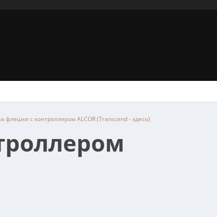
на флешке с контроллером ALCOR (Transcend - здесь)
нтроллером