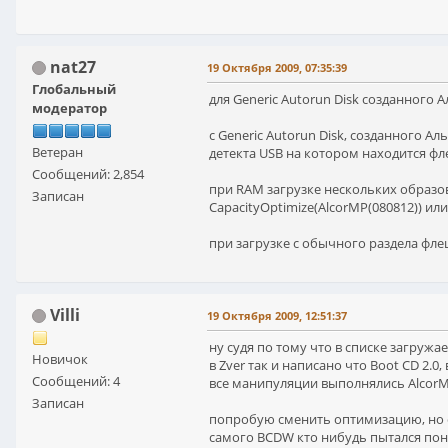
nat27
19 Октября 2009, 07:35:39
Глобальный
для Generic Autorun Disk созданного
модератор
с Generic Autorun Disk, созданного 
Ветеран
детекта USB на котором находится фл
Сообщений: 2,854
при RAM загрузке нескольких образов 
Записан
CapacityOptimize(AlcorMP(080812)) ил
при загрузке с обычного раздела фле
Villi
19 Октября 2009, 12:51:37
ну судя по тому что в списке загружаем
Новичок
в Zver так и написано что Boot CD 2.0,
Сообщений: 4
все манипуляции выполнялись AlcorM
Записан
попробую сменить оптимизацию, но о
самого BCDW кто нибудь пытался пон