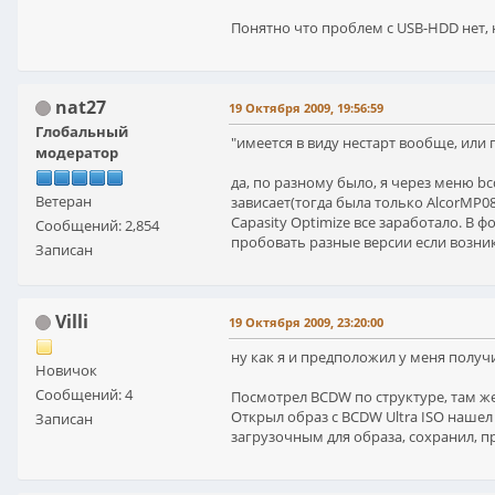
Понятно что проблем с USB-HDD нет, 
nat27
19 Октября 2009, 19:56:59
Глобальный
"имеется в виду нестарт вообще, или
модератор
да, по разному было, я через меню bc
Ветеран
зависает(тогда была только AlcorMP08
Capasity Optimize все заработало. В 
Сообщений: 2,854
пробовать разные версии если возни
Записан
Villi
19 Октября 2009, 23:20:00
ну как я и предположил у меня получ
Новичок
Сообщений: 4
Посмотрел BCDW по структуре, там же
Открыл образ с BCDW Ultra ISO нашел 
Записан
загрузочным для образа, сохранил, п