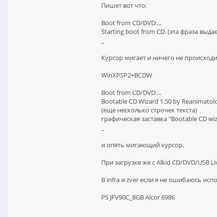
Пишет вот что:
Boot from CD/DVD:...
Starting boot from CD. (эта фраза вы
_
Курсор мигает и ничего не происходи
WinXPSP2+BCDW
Boot from CD/DVD:...
Bootable CD Wizard 1.50 by Reanimatol
(еще несколько строчек текста)
графическая заставка "Bootable CD wi
_
и опять мигающий курсор.
При загрузке же с Alkid CD/DVD/USB L
В infra и zver если я не ошибаюсь исп
PS JFV90C_8GB Alcor 6986