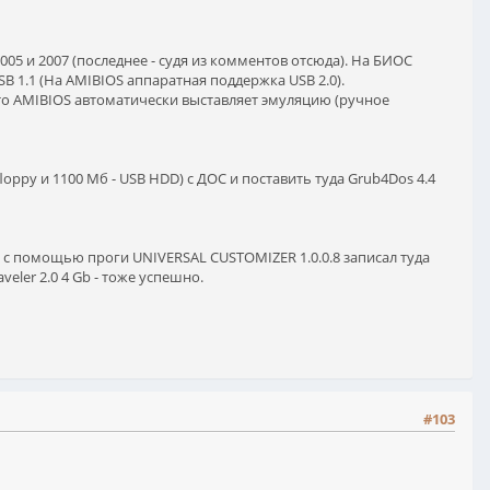
 2005 и 2007 (последнее - судя из комментов отсюда). На БИОС
B 1.1 (На AMIBIOS аппаратная поддержка USB 2.0).
что AMIBIOS автоматически выставляет эмуляцию (ручное
oppy и 1100 Мб - USB HDD) с ДОС и поставить туда Grub4Dos 4.4
и с помощью проги UNIVERSAL CUSTOMIZER 1.0.0.8 записал туда
eler 2.0 4 Gb - тоже успешно.
#103