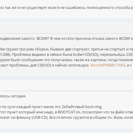
но так же и не существует если я не ошибаюсь полноценного способа р
 подвисание самого BCDW? В чем кстати причина отказа самого BCDW к
dw грузил три рам-сборки, бывало две стартуют, третья не стартует и 
1208). Проблема видимо в связке была bcdw+CD(ISO), перезальёшь CD(IS
форуме было сообщение что получалась такая же картина, тогда поменя
кают проблемы, для CD(ISO) я сейчас использую
AlcorMP090817.MD
, и 
илось сегодня.
 по сути каждый пункт меню это 2кбайтовый boot-img.
тот пункт который мне надо, в BOOTCAT.ini, посмотрел что за файл отве
рожег на флешку (USB-CD). Все отлично грузится в общем-то. Жаль кон