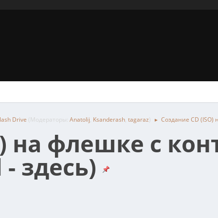
ash Drive
(Модераторы:
Anatolij
,
Ksanderash
,
tagaraz
)
Создание CD (ISO) 
►
O) на флешке с ко
 - здесь)