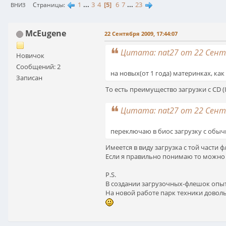
1
...
3
4
5
6
7
...
23
Страницы
ВНИЗ
McEugene
22 Сентября 2009, 17:44:07
Цитата: nat27 от 22 Сентя
Новичок
Сообщений: 2
на новых(от 1 года) материнках, ка
Записан
То есть преимущество загрузки с CD (
Цитата: nat27 от 22 Сентя
переключаю в биос загрузку с обыч
Имеется в виду загрузка с той части 
Если я правильно понимаю то можно с
P.S.
В создании загрузочных-флешок опыта
На новой работе парк техники доволь