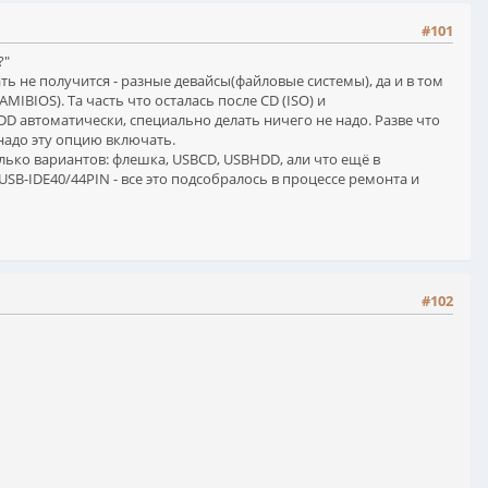
#101
?"
ть не получится - разные девайсы(файловые системы), да и в том
IBIOS). Та часть что осталась после CD (ISO) и
DD автоматически, специально делать ничего не надо. Разве что
надо эту опцию включать.
ько вариантов: флешка, USBCD, USBHDD, али что ещё в
SB-IDE40/44PIN - все это подсобралось в процессе ремонта и
#102