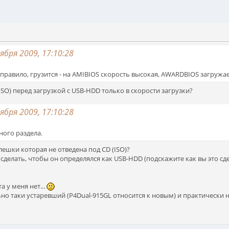
бря 2009, 17:10:28
к правило, грузится - на AMIBIOS скорость высокая, AWARDBIOS загружа
ISO) перед загрузкой с USB-HDD только в скорости загрузки?
бря 2009, 17:10:28
ного раздела.
флешки которая не отведена под CD (ISO)?
делать, чтобы он определялся как USB-HDD (подскажите как вы это сд
 у меня нет...
но таки устаревший (P4Dual-915GL относится к новым) и практически н