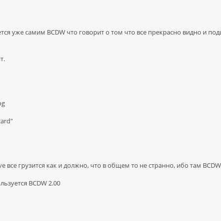
дается уже самим BCDW что говорит о том что все прекрасно видно и под
т.
og
zard"
ive все грузится как и должно, что в общем то не странно, ибо там BCDW
ользуется BCDW 2.00