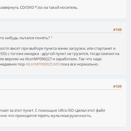
азвернуть CD/DVD *.iso на такой носитель.
#108
то нибудь пытался понять? "
просто висит при выборе пункта меню загрузки, или стартанет и
O) с тогоже имиджа - другой пункт не грузится, тогда сменил на
ли версию на AlcorMP090227 и заработало. Так что надо
с недавних пор
AlcorMP090925.MD
пока все нормально.
#109
чает за этот пункт. С помощью Ultra ISO сделал этот файл
ечно что приходится терять мультизагрузочность.