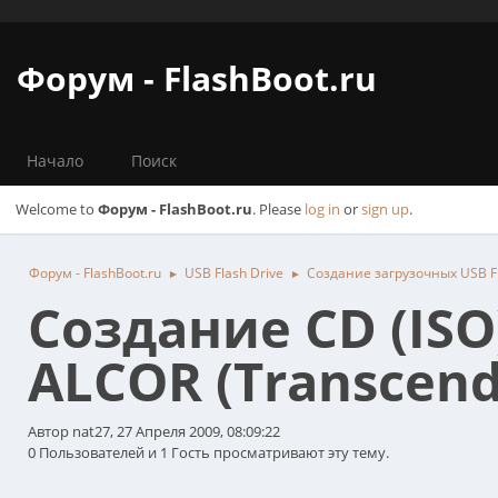
Форум - FlashBoot.ru
Начало
Поиск
Welcome to
Форум - FlashBoot.ru
. Please
log in
or
sign up
.
Форум - FlashBoot.ru
USB Flash Drive
Создание загрузочных USB Fl
►
►
Создание CD (IS
ALCOR (Transcend
Автор nat27, 27 Апреля 2009, 08:09:22
0 Пользователей и 1 Гость просматривают эту тему.