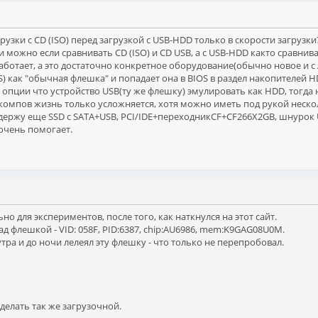
узки с CD (ISO) перед загрузкой с USB-HDD только в скорости загрузки
можно если сравнивать CD (ISO) и CD USB, а с USB-HDD както сравнива
аботает, а это достаточно конкретное оборудование(обычно новое и с AM
S) как "обычная флешка" и попадает она в BIOS в раздел накопителей H
опции что устройство USB(ту же флешку) эмулировать как HDD, тогда 
компов жизнь только усложняется, хотя можно иметь под рукой нескол
 держу еще SSD с SATA+USB, PCI/IDE+переходникCF+CF266X2GB, шнурок U
очень помогает.
о для экспериментов, после того, как наткнулся на этот сайт.
д флешкой - VID: 058F, PID:6387, chip:AU6986, mem:K9GAG08U0M.
утра и до ночи лелеял эту флешку - что только не перепробовал.
делать так же загрузочной.