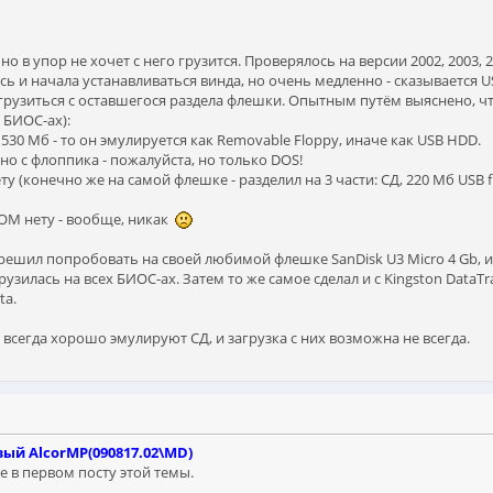
, но в упор не хочет с него грузится. Проверялось на версии 2002, 2003,
ь и начала устанавливаться винда, но очень медленно - сказывается US
я грузиться с оставшегося раздела флешки. Опытным путём выяснено, 
 БИОС-ах):
30 Мб - то он эмулируется как Removable Floppy, иначе как USB HDD.
 но с флоппика - пожалуйста, но только DOS!
 (конечно же на самой флешке - разделил на 3 части: СД, 220 Мб USB fl
ROM нету - вообще, никак
в) решил попробовать на своей любимой флешке SanDisk U3 Micro 4 Gb, 
зилась на всех БИОС-ах. Затем то же самое сделал и с Kingston DataTrav
ta.
всегда хорошо эмулируют СД, и загрузка с них возможна не всегда.
ый AlcorMP(090817.02\MD)
 в первом посту этой темы.