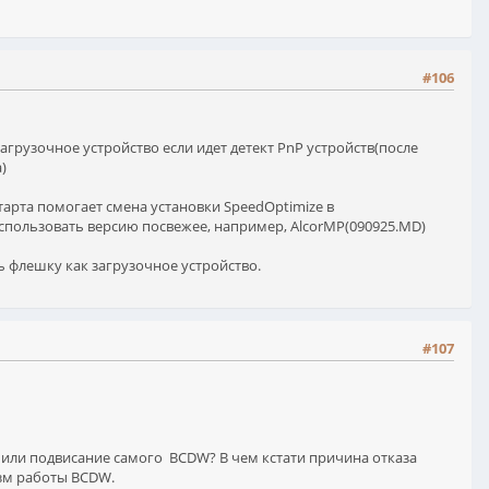
#106
грузочное устройство если идет детект PnP устройств(после
)
старта помогает смена установки SpeedOptimize в
k использовать версию посвежее, например, AlcorMP(090925.MD)
ь флешку как загрузочное устройство.
#107
 или подвисание самого BCDW? В чем кстати причина отказа
изм работы BCDW.