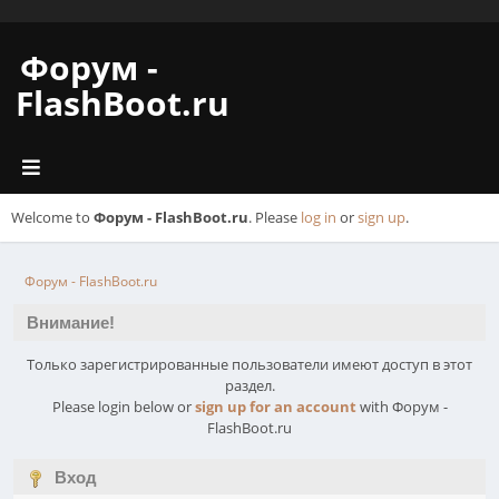
Форум -
FlashBoot.ru
Welcome to
Форум - FlashBoot.ru
. Please
log in
or
sign up
.
Форум - FlashBoot.ru
Внимание!
Только зарегистрированные пользователи имеют доступ в этот
раздел.
Please login below or
sign up for an account
with Форум -
FlashBoot.ru
Вход