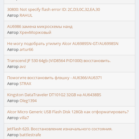
30800: Not specify flash error ID: 2C,D3,0C,32,EA,30
Автор
RAHUL
AU6986 замена микросхемы нанд
Автор
ХренМоржовый
Не могу подобрать утилиту Alcor AU6989SN-GT/AU6998SN
Автор
artur66
Transcend JF 530 64gb (VID8564 PID1000) восстановить.
Автор
avz
Помогите восстановить флэшку - AU6366/AU6371
Автор
STRAX
Kingston DataTraveler DT101G2 32GB на AU6438BS
Автор
Oleg1394
Alcor Micro Generic USB Flash Disk 128Gb как отформатировать?
Автор
villa7
JetFlash 620. Восстановление изначального состояния.
Автор
battlestrafe