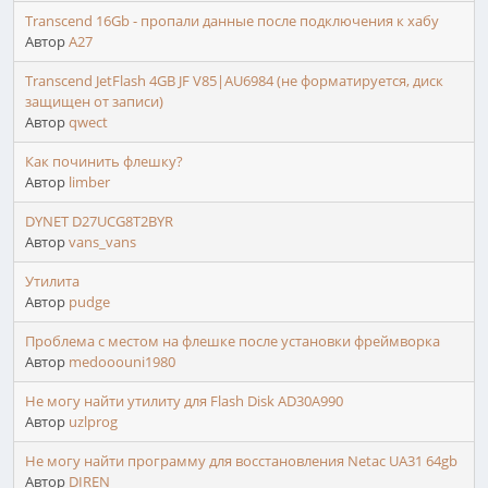
Transcend 16Gb - пропали данные после подключения к хабу
Автор
A27
Transcend JetFlash 4GB JF V85|AU6984 (не форматируется, диск
защищен от записи)
Автор
qwect
Как починить флешку?
Автор
limber
DYNET D27UCG8T2BYR
Автор
vans_vans
Утилита
Автор
pudge
Проблема с местом на флешке после установки фреймворка
Автор
medooouni1980
Не могу найти утилиту для Flash Disk AD30A990
Автор
uzlprog
Не могу найти программу для восстановления Netac UA31 64gb
Автор
DIREN