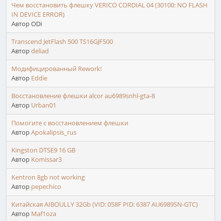
Чем восстановить флешку VERICO CORDIAL 04 (30100: NO FLASH
IN DEVICE ERROR)
Автор ODi
Transcend JetFlash 500 TS16GJF500
Автор
deliad
Модифицированный Rework!
Автор
Eddie
Восстановление флешки alcor au6989snhl-gta-8
Автор
Urban01
Помогите с восстановлением флешки
Автор
Apokalipsis_rus
Kingston DTSE9 16 GB
Автор
Komissar3
Kentron 8gb not working
Автор
pepechico
Китайская AIBOULLY 32Gb (VID: 058F PID: 6387 AU6989SN-GTC)
Автор
Maf1oza