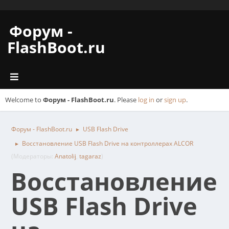
Форум -
FlashBoot.ru
Welcome to
Форум - FlashBoot.ru
. Please
log in
or
sign up
.
Форум - FlashBoot.ru
USB Flash Drive
►
Восстановление USB Flash Drive на контроллерах ALCOR
►
(Модераторы:
Anatolij
,
tagaraz
)
Восстановление
USB Flash Drive