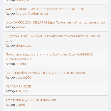
Флешка отключается при записи и чтении данных
Автор
Andrey_Vladimirovich
Alcor 0xF500 2CA46432AA04 32gb Помогите найти программатор
Автор
wwwit
Kingston DT101 G2 16GB на контроллере Alcor Micro AU6989SN-
GTA
Автор
chupyatov
Помогите подобрать утилиту Controller: Alcor AU6989SN-
GT/AU6998SN-GT
Автор
artur66
[решено]Alcor AU69XX 0xF700 устройство не готово
Автор
qazzaq500
OLTRAMAX 32GB
Автор
TEKTON
Transcend 4G JF V90 чем прошить
Автор
qwer6