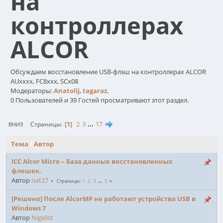
на
контроллерах
ALCOR
Обсуждаем восстановление USB-флэш на контроллерах ALCOR
AUxxxx, FC8xxx, SCx08
Модераторы:
Anatolij
,
tagaraz
.
0 Пользователей и 39 Гостей просматривают этот раздел.
1
2
3
...
17
Страницы
ВНИЗ
Тема
/
Автор
ICC Alcor Micro – База данных восстановленных
флешек.
Автор
nat27
1
2
3
...
5
Страницы
[Решено] После AlcorMP не работают устройства USB в
Windows 7
Автор
Nigelist