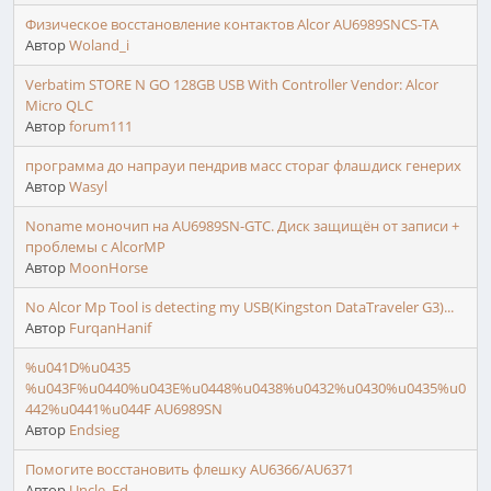
Физическое восстановление контактов Alcor AU6989SNCS-TA
Автор
Woland_i
Verbatim STORE N GO 128GB USB With Controller Vendor: Alcor
Micro QLC
Автор
forum111
программа до напрауи пендрив масс стораг флашдиск генерих
Автор
Wasyl
Noname моночип на AU6989SN-GTC. Диск защищён от записи +
проблемы с AlcorMP
Автор
MoonHorse
No Alcor Mp Tool is detecting my USB(Kingston DataTraveler G3)...
Автор
FurqanHanif
%u041D%u0435
%u043F%u0440%u043E%u0448%u0438%u0432%u0430%u0435%u0
442%u0441%u044F AU6989SN
Автор
Endsieg
Помогите восстановить флешку AU6366/AU6371
Автор
Uncle_Ed