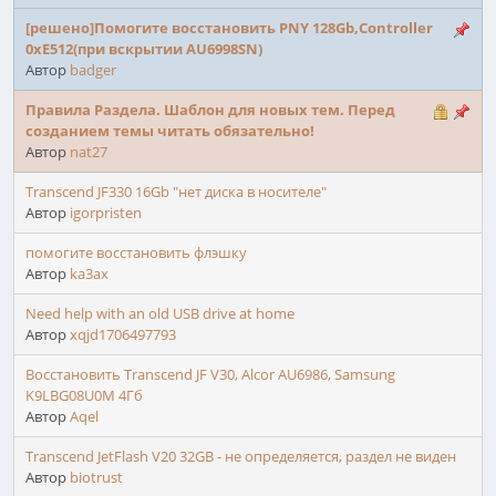
[решено]Помогите восстановить PNY 128Gb,Controller
0xE512(при вскрытии AU6998SN)
Автор
badger
Правила Раздела. Шаблон для новых тем. Перед
созданием темы читать обязательно!
Автор
nat27
Transcend JF330 16Gb "нет диска в носителе"
Автор
igorpristen
помогите восстановить флэшку
Автор
ka3ax
Need help with an old USB drive at home
Автор
xqjd1706497793
Восстановить Transcend JF V30, Alcor AU6986, Samsung
K9LBG08U0M 4Гб
Автор
Aqel
Transcend JetFlash V20 32GB - не определяется, раздел не виден
Автор
biotrust