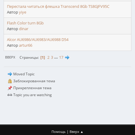
Перестала читаться флешка Transcend 8Gb TS8GJFV95C
Автор
yiye
Flash Color turn 8Gb
Автор
dinar
Alcor AU6986/AU6983/AU6988 D54
Автор
artur66
1
2
3
...
17
Страницы
ВВЕРХ
Moved Topic
Заблокированная тема
Прикрепленная тема
Topic you are watching
|
Помощь
Вверх ▲