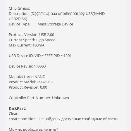
Chip Grnius:
Description: [D:]Çàïîìèíàþùåå óñòðîéñòâî äëÿ USB(NAND
USB2DISK)
Device Type: Mass Storage Device
Protocal Version: USB 2.00
Current Speed: High Speed
Max Current: 100mA
USB Device ID: VID = FFFF PID = 1201
Device Revision: 0000
Manufacturer: NAND
Product Model: USB2DISK
Product Revision: 0.00
Controller Part-Number: Unknown
DiskPart:
Clean
create partition - Не найдены доступные свободные области
Можно вообще вылечить?