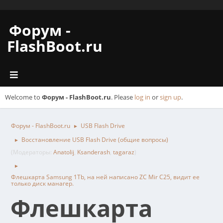
Форум -
FlashBoot.ru
Welcome to
Форум - FlashBoot.ru
. Please
log in
or
sign up
.
Форум - FlashBoot.ru
USB Flash Drive
►
Восстановление USB Flash Drive (общие вопросы)
►
(Модераторы:
Anatolij
,
Ksanderash
,
tagaraz
)
►
Флешкарта Samsung 1Tb, на ней написано ZC Mir C25, видит ее
только диск манагер.
Флешкарта