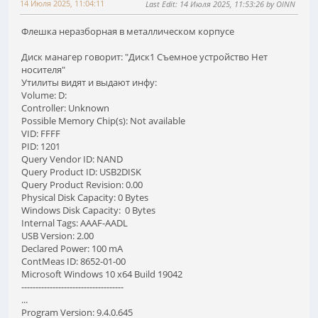
14 Июля 2025, 11:04:11
Last Edit
: 14 Июля 2025, 11:53:26 by OlNN
Флешка неразборная в металлическом корпусе
Диск манагер говорит: "Диск1 Съемное уcтройство Нет
носителя"
Утилиты видят и выдают инфу:
Volume: D:
Controller: Unknown
Possible Memory Chip(s): Not available
VID: FFFF
PID: 1201
Query Vendor ID: NAND
Query Product ID: USB2DISK
Query Product Revision: 0.00
Physical Disk Capacity: 0 Bytes
Windows Disk Capacity: 0 Bytes
Internal Tags: AAAF-AADL
USB Version: 2.00
Declared Power: 100 mA
ContMeas ID: 8652-01-00
Microsoft Windows 10 x64 Build 19042
------------------------------------
...
Program Version: 9.4.0.645