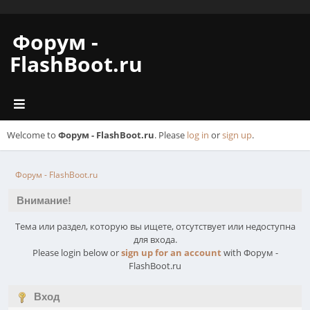
Форум -
FlashBoot.ru
Welcome to
Форум - FlashBoot.ru
. Please
log in
or
sign up
.
Форум - FlashBoot.ru
Внимание!
Тема или раздел, которую вы ищете, отсутствует или недоступна
для входа.
Please login below or
sign up for an account
with Форум -
FlashBoot.ru
Вход