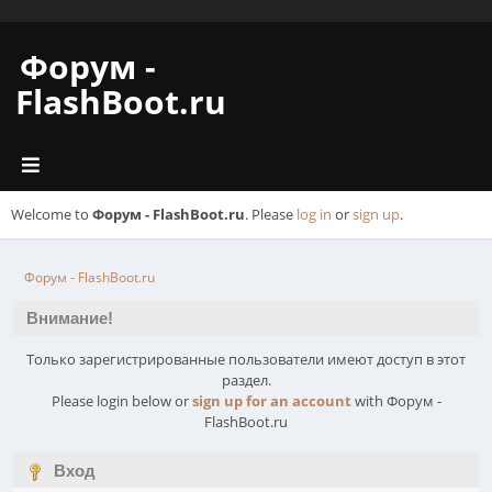
Форум -
FlashBoot.ru
Welcome to
Форум - FlashBoot.ru
. Please
log in
or
sign up
.
Форум - FlashBoot.ru
Внимание!
Только зарегистрированные пользователи имеют доступ в этот
раздел.
Please login below or
sign up for an account
with Форум -
FlashBoot.ru
Вход