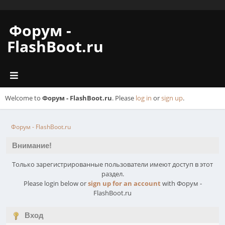
Форум -
FlashBoot.ru
Welcome to
Форум - FlashBoot.ru
. Please
log in
or
sign up
.
Форум - FlashBoot.ru
Внимание!
Только зарегистрированные пользователи имеют доступ в этот
раздел.
Please login below or
sign up for an account
with Форум -
FlashBoot.ru
Вход