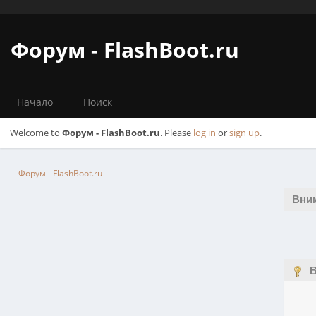
Форум - FlashBoot.ru
Начало
Поиск
Welcome to
Форум - FlashBoot.ru
. Please
log in
or
sign up
.
Форум - FlashBoot.ru
Вни
В