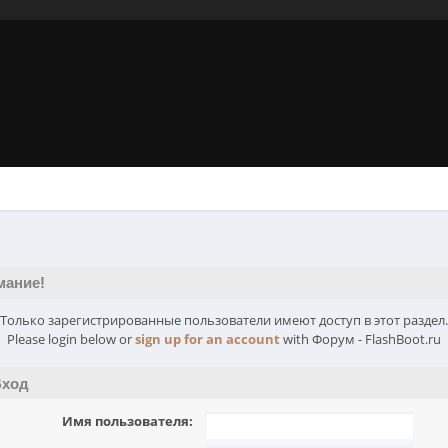
мание!
Только зарегистрированные пользователи имеют доступ в этот раздел.
Please login below or
sign up for an account
with Форум - FlashBoot.ru
ход
Имя пользователя: