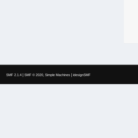
|
,
|
SMF 2.1.4
SMF © 2020
Simple Machines
idesignSMF