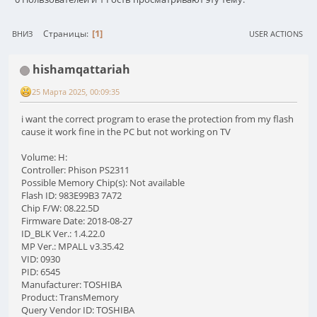
1
Страницы
ВНИЗ
USER ACTIONS
hishamqattariah
25 Марта 2025, 00:09:35
i want the correct program to erase the protection from my flash
cause it work fine in the PC but not working on TV
Volume: H:
Controller: Phison PS2311
Possible Memory Chip(s): Not available
Flash ID: 983E99B3 7A72
Chip F/W: 08.22.5D
Firmware Date: 2018-08-27
ID_BLK Ver.: 1.4.22.0
MP Ver.: MPALL v3.35.42
VID: 0930
PID: 6545
Manufacturer: TOSHIBA
Product: TransMemory
Query Vendor ID: TOSHIBA