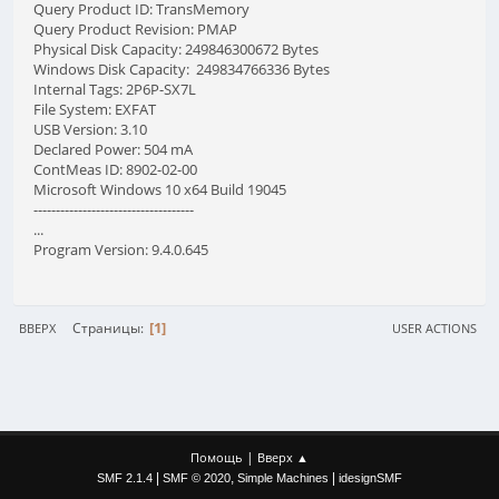
Query Product ID: TransMemory
Query Product Revision: PMAP
Physical Disk Capacity: 249846300672 Bytes
Windows Disk Capacity: 249834766336 Bytes
Internal Tags: 2P6P-SX7L
File System: EXFAT
USB Version: 3.10
Declared Power: 504 mA
ContMeas ID: 8902-02-00
Microsoft Windows 10 x64 Build 19045
------------------------------------
...
Program Version: 9.4.0.645
1
Страницы
ВВЕРХ
USER ACTIONS
|
Помощь
Вверх ▲
|
,
|
SMF 2.1.4
SMF © 2020
Simple Machines
idesignSMF