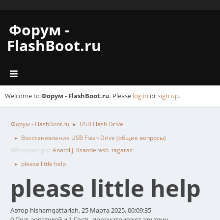
Форум -
FlashBoot.ru
Welcome to
Форум - FlashBoot.ru
. Please
log in
or
sign up
.
Форум - FlashBoot.ru
USB Flash Drive
►
Восстановление USB Flash Drive (общие вопросы)
►
(Модераторы:
Anatolij
,
Ksanderash
,
tagaraz
)
please little help
►
please little help
Автор hishamqattariah, 25 Марта 2025, 00:09:35
0 Пользователей и 1 Гость просматривают эту тему.