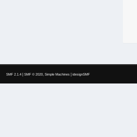
|
,
|
SMF 2.1.4
SMF © 2020
Simple Machines
idesignSMF