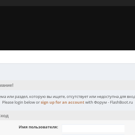
мание!
ема или раздел, которую вы ищете, отсутствует или недоступна для вход
Please login below or
sign up for an account
with Форум - FlashBoot.ru
ход
Имя пользователя: