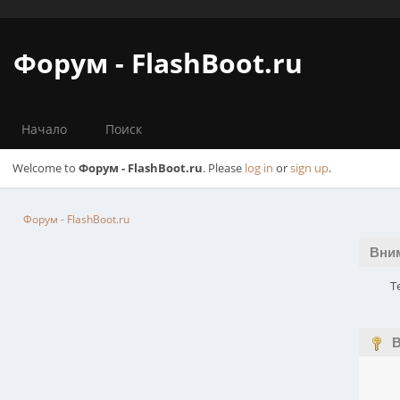
Форум - FlashBoot.ru
Начало
Поиск
Welcome to
Форум - FlashBoot.ru
. Please
log in
or
sign up
.
Форум - FlashBoot.ru
Вни
Т
В