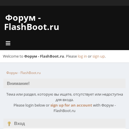
Форум -
FlashBoot.ru
Welcome to
Форум - FlashBoot.ru
. Please
log in
or
sign up
.
Форум - FlashBoot.ru
Внимание!
Тема или раздел, которую вы ищете, отсутствует или недоступна
для входа.
Please login below or
sign up for an account
with Форум -
FlashBoot.ru
Вход