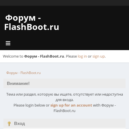
Форум -
FlashBoot.ru
Welcome to
Форум - FlashBoot.ru
. Please
log in
or
sign up
.
Форум - FlashBoot.ru
Внимание!
Тема или раздел, которую вы ищете, отсутствует или недоступна
для входа.
Please login below or
sign up for an account
with Форум -
FlashBoot.ru
Вход