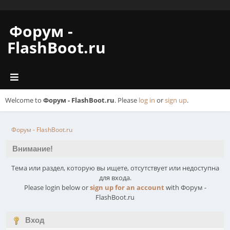
Форум -
FlashBoot.ru
Welcome to
Форум - FlashBoot.ru
. Please
log in
or
sign up
.
Форум - FlashBoot.ru
Внимание!
Тема или раздел, которую вы ищете, отсутствует или недоступна
для входа.
Please login below or
sign up for an account
with Форум -
FlashBoot.ru
Вход