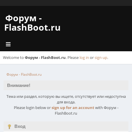
Форум -
FlashBoot.ru
Welcome to
Форум - FlashBoot.ru
. Please
log in
or
sign up
.
Форум - FlashBoot.ru
Внимание!
Тема или раздел, которую вы ищете, отсутствует или недоступна
для входа.
Please login below or
sign up for an account
with Форум -
FlashBoot.ru
Вход