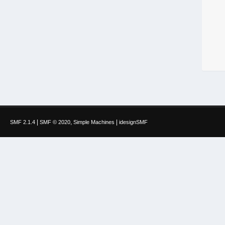
|
,
|
SMF 2.1.4
SMF © 2020
Simple Machines
idesignSMF