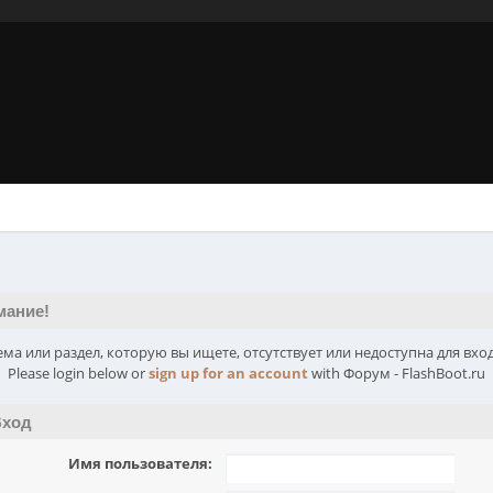
мание!
ема или раздел, которую вы ищете, отсутствует или недоступна для вход
Please login below or
sign up for an account
with Форум - FlashBoot.ru
ход
Имя пользователя: