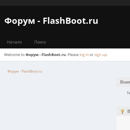
Форум - FlashBoot.ru
Начало
Поиск
Welcome to
Форум - FlashBoot.ru
. Please
log in
or
sign up
.
Форум - FlashBoot.ru
Вни
Т
В