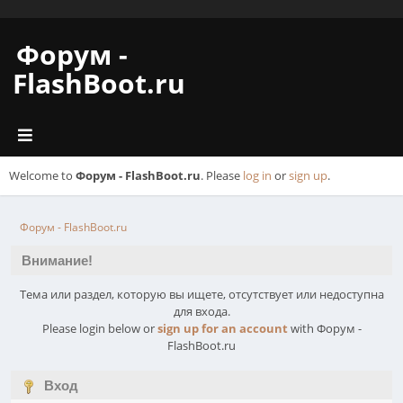
Форум -
FlashBoot.ru
Welcome to
Форум - FlashBoot.ru
. Please
log in
or
sign up
.
Форум - FlashBoot.ru
Внимание!
Тема или раздел, которую вы ищете, отсутствует или недоступна
для входа.
Please login below or
sign up for an account
with Форум -
FlashBoot.ru
Вход