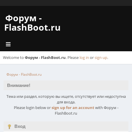
Форум -
FlashBoot.ru
Welcome to
Форум - FlashBoot.ru
. Please
log in
or
sign up
.
Форум - FlashBoot.ru
Внимание!
Тема или раздел, которую вы ищете, отсутствует или недоступна
для входа.
Please login below or
sign up for an account
with Форум -
FlashBoot.ru
Вход