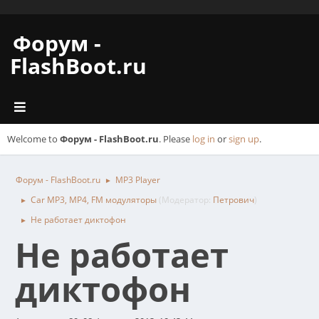
Форум -
FlashBoot.ru
Welcome to
Форум - FlashBoot.ru
. Please
log in
or
sign up
.
Форум - FlashBoot.ru
MP3 Player
►
Car MP3, MP4, FM модуляторы
(Модератор:
Петрович
)
►
Не работает диктофон
►
Не работает
диктофон