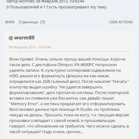
Автор worm89, 08 Февраля 2013, 10:43:44
0 Пользователей и 1 Гость просматривают эту тему.
1
Страницы
ВНИЗ
USER ACTIONS
worm89
08 Февраля 2013, 10:43:44
Всем привет. Очень сильно прошу вашей помощи. Короче,
такое дело. С диктофона Olimpus VN-8600PC попросили
удалить записи. Я, культурно скопировав содержимое на
HDD, решил его форматнуть (флешка же как-никак,
определился как 2GB съемный диск). После нажатия "Начать"
компутер выдал ошибку "Не удается завершить
форматирование", диск пропал из системы. После повторной
вставки он появился уже без метки, сам девайс пишет
"Memory Error", а система предлагает его отформатировать.
Восстановил данные при помощи R-Studio, но проблема
никуда не делась. Прошить тоже не могу, т.к. текущая версия
прошивки совпадает с самой новой, и прошивальщик
говорит, что обновление не требуется. Чего можно сделать в
такой ситуации? Надо очень срочно...