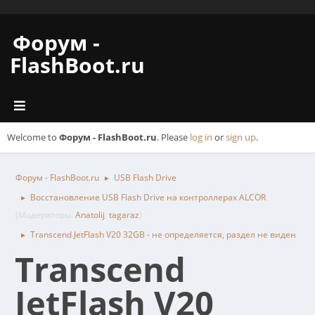
Форум -
FlashBoot.ru
Welcome to
Форум - FlashBoot.ru
. Please
log in
or
sign up
.
Форум - FlashBoot.ru
USB Flash Drive
►
Восстановление USB Flash Drive на контроллерах ALCOR
►
(Модераторы:
Anatolij
,
tagaraz
)
Transcend JetFlash V20 32GB - не определяется, раздел не виден
►
Transcend
JetFlash V20