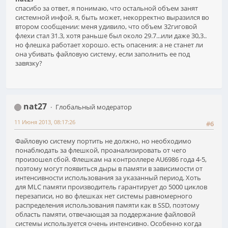
спасибо за ответ, я понимаю, что остальной объем занят
системной инфой. я, быть может, некорректно выразился во
втором сообщении: меня удивило, что объем 32гиговой
флехи стал 31.3, хотя раньше был около 29.7...или даже 30,3..
но флешка работает хорошо. есть опасения: а не станет ли
она убивать файловую систему, если заполнить ее под
завязку?
nat27
Глобальный модератор
11 Июня 2013, 08:17:26
#6
Файловую систему портить не должно, но необходимо
понаблюдать за флешкой, проанализировать от чего
произошел сбой. Флешкам на контроллере AU6986 года 4-5,
поэтому могут появиться дыры в памяти в зависимости от
интенсивности использования за указанный период. Хоть
для MLC памяти производитель гарантирует до 5000 циклов
перезаписи, но во флешках нет системы равномерного
распределения использования памяти как в SSD, поэтому
область памяти, отвечающая за поддержание файловой
системы используется очень интенсивно. Особенно когда