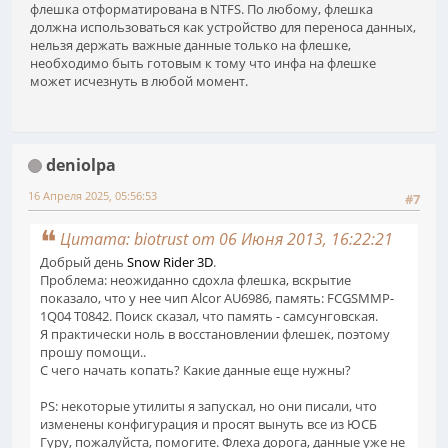
флешка отформатирована в NTFS. По любому, флешка
должна использоваться как устройство для переноса данных,
нельзя держать важные данные только на флешке,
необходимо быть готовым к тому что инфа на флешке
может исчезнуть в любой момент.
deniolpa
16 Апреля 2025, 05:56:53
#7
Цитата: biotrust от 06 Июня 2013, 16:22:21
Добрый день
Snow Rider 3D
.
Проблема: неожиданно сдохла флешка, вскрытие
показало, что у нее чип Alcor AU6986, память: FCGSMMP-
1Q04 T0842. Поиск сказал, что память - самсунговская.
Я практически ноль в восстановлении флешек, поэтому
прошу помощи..
С чего начать копать? Какие данные еще нужны?
PS: некоторые утилиты я запускал, но они писали, что
изменены конфигурация и просят вынуть все из ЮСБ
Гуру, пожалуйста, помогите. Флеха дорога, данные уже не