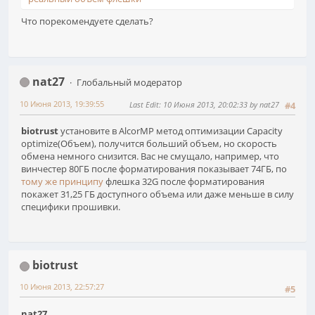
Что порекомендуете сделать?
nat27
Глобальный модератор
10 Июня 2013, 19:39:55
Last Edit
: 10 Июня 2013, 20:02:33 by nat27
#4
biotrust
установите в AlcorMP метод оптимизации Capacity
optimize(Объем), получится больший объем, но скорость
обмена немного снизится. Вас не смущало, например, что
винчестер 80ГБ после форматирования показывает 74ГБ, по
тому же принципу
флешка 32G после форматирования
покажет 31,25 ГБ доступного объема или даже меньше в силу
специфики прошивки.
biotrust
10 Июня 2013, 22:57:27
#5
nat27