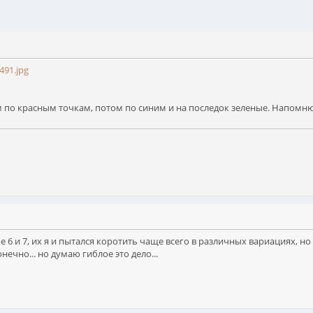
491.jpg
м по красным точкам, потом по синим и на последок зеленые. Напомню
е 6 и 7, их я и пытался коротить чаще всего в различных вариациях, н
ечно... но думаю гиблое это дело...