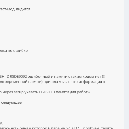
ест-мод, видится
ановка по ошибке
SH ID 98DE9092 ошибочный и памяти с таким кодом нет !!!
долговременной памяти) пришла мысль что информация в
 через setup указать FLASH ID памяти для работы.
 следующее
у.
ь есть одна у которой 6 пара не 57 ,а D7 ... пробуем, терять