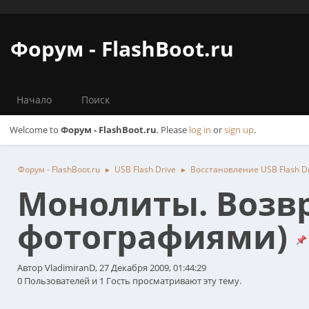
Форум - FlashBoot.ru
Начало
Поиск
Welcome to
Форум - FlashBoot.ru
. Please
log in
or
sign up
.
Форум - FlashBoot.ru
USB Flash Drive
Восстановление USB Flash D
►
►
Монолиты. Возв
фотографиями)
Автор VladimiranD, 27 Декабря 2009, 01:44:29
0 Пользователей и 1 Гость просматривают эту тему.