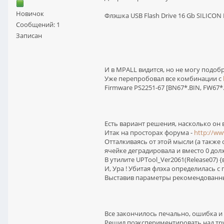
Новичок
Флэшка USB Flash Drive 16 Gb SILICON
Сообщений: 1
Записан
И в MPALL видится, но не могу подобр
Уже перепробовал все комбинации с
Firmware PS2251-67 [BN67*.BIN, FW67*.
Есть вариант решения, насколько он 
Итак на просторах форума -
http://ww
Отталкиваясь от этой мысли (а так
ячейке деградировала и вместо 0 должн
В утилите UPTool_Ver2061(Release07) 
И, Ура ! Убитая флэха определилась 
Выставив параметры рекомендованные
Все закончилось печально, ошибка и с
Решил поэкспериментировать над трупи