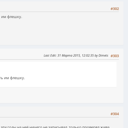
#302
ь им флешку.
Last Edit
: 31 Марта 2015, 12:02:35 by Dimets
#303
ть им флешку.
#304
эти годы на неё ничего не записывал, только проверял жива