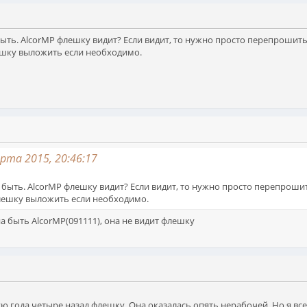
ыть. AlcorMP флешку видит? Если видит, то нужно просто перепрошит
лешку выложить если необходимо.
та 2015, 20:46:17
быть. AlcorMP флешку видит? Если видит, то нужно просто перепроши
флешку выложить если необходимо.
 быть AlcorMP(091111), она не видит флешку
 года четыре назад флешку. Она оказалась опять нерабочей. Но я все 