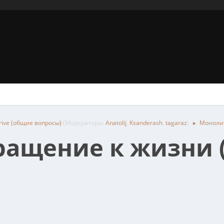
rive (общие вопросы)
(Модераторы:
Anatolij
,
Ksanderash
,
tagaraz
)
Монолит
►
ращение к жизни 