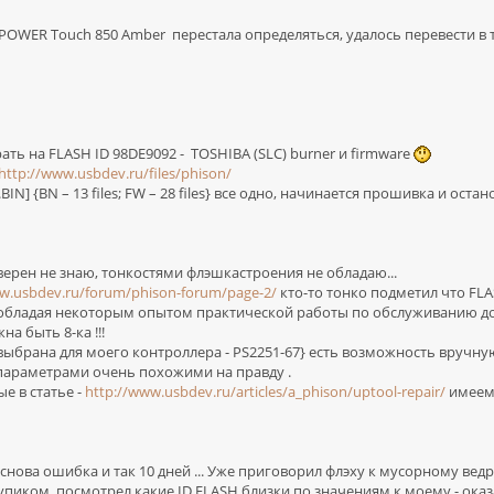
 POWER Touch 850 Amber перестала определяться, удалось перевести в т
ать на FLASH ID 98DE9092 - TOSHIBA (SLC) burner и firmware
http://www.usbdev.ru/files/phison/
BIN] {BN – 13 files; FW – 28 files} все одно, начинается прошивка и ост
верен не знаю, тонкостями флэшкастроения не обладаю...
w.usbdev.ru/forum/phison-forum/page-2/
кто-то тонко подметил что FLA
же обладая некоторым опытом практической работы по обслуживанию 
а быть 8-ка !!!
{выбрана для моего контроллера - PS2251-67} есть возможность вручную
с параметрами очень похожими на правду .
 в статье -
http://www.usbdev.ru/articles/a_phison/uptool-repair/
имеем
нова ошибка и так 10 дней ... Уже приговорил флэху к мусорному ведр
ком, посмотрел какие ID FLASH близки по значениям к моему - оказалос