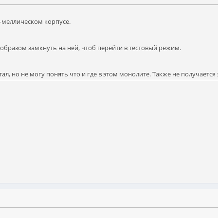
у-меллическом корпусе.
 образом замкнуть на ней, чтоб перейти в тестовый режим.
л, но не могу понять что и где в этом монолите. Также не получается 