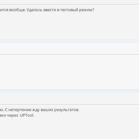
дится вообще. Удалось ввести в тестовый режим?
х. С нетерпение жду ваших результатов.
вки через UPTool.