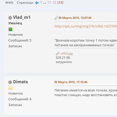
1
...
11
12
13
Страницы
ВНИЗ
Vlad_m1
30 Марта 2015, 13:07:46
Умелец
http://ipic.su/img/img7/fs/v90d.1427709
Новичок
"Вначале коротим точку 1 потом иде
Сообщений: 5
питание на закорачиваемых точках"
Записан
v90d.jpg
329.21 КБ
загружено
Dimets
30 Марта 2015, 17:15:46
Питание имеется на всех точках, кром
Новичок
пластик счищал, надо восстановить кон
Сообщений: 4
Записан