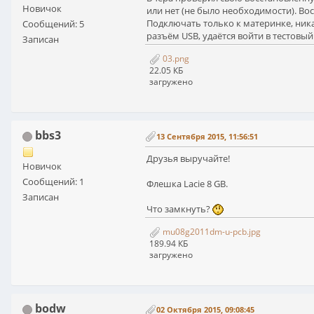
Новичок
или нет (не было необходимости). Вос
Подключать только к материнке, ника
Сообщений: 5
разъём USB, удаётся войти в тестовы
Записан
03.png
22.05 КБ
загружено
bbs3
13 Сентября 2015, 11:56:51
Друзья выручайте!
Новичок
Сообщений: 1
Флешка Lacie 8 GB.
Записан
Что замкнуть?
mu08g2011dm-u-pcb.jpg
189.94 КБ
загружено
bodw
02 Октября 2015, 09:08:45