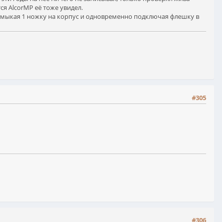
ся AlcorMP её тоже увидел.
 замыкая 1 ножку на корпус и одновременно подключая флешку в
#305
#306