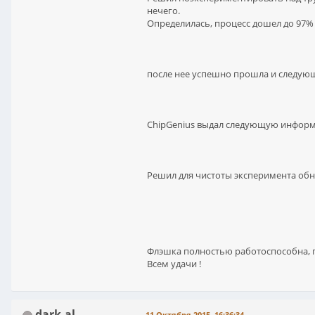
нечего.
Определилась, процесс дошел до 97% 
после нее успешно прошла и следующ
ChipGenius выдал следующую инфор
Решил для чистоты эксперимента обно
Флэшка полностью работоспособна, п
Всем удачи !
dark-al
11 Октября 2015, 16:36:34