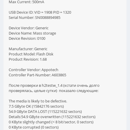
Max Current: 500mA
USB Device ID: VID = 1908 PID = 1320
Serial Number: SN0088894985
Device Vendor: Generic
Device Name: Mass storage
Device Revision: 0100
Manufacturer: Generic
Product Model: Flash Disk
Product Revision: 1.68
Controller Vendor: Appotech
Controller Part-Number: A603865
После проверки в h2testw_1.4 (кстати очень долго
проверялась, целые сутки) показало следующие:
The media is likely to be defective.
7.5 GByte OK (15842176 sectors)
54.9 GByte DATA LOST (115221632 sectors)
Details:54.9 GByte overwritten (115221632 sectors)
0 KByte slightly changed (< 8 bit/sector, 0 sectors)
0 KByte corrupted (0 sectors)