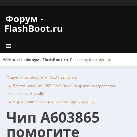
Форум -
FlashBoot.ru
Welcome to
Форум - FlashBoot.ru
. Please
log in
or
sign up
.
Форум - FlashBoot.ru
USB Flash Drive
►
Восстановление USB Flash Drive на других контроллерах
►
(Модератор:
Anatolij
)
Чип A603865 помогите восстановить флешку
►
Чип A603865
помогите