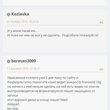
Koziavka
27 Ноября 2014, 10:22:02
#4
И у меня такая же...
И тоже ни чем не могу ее одолеть. Подсобите пожалуйста!
borman2009
13 Декабря 2016, 07:56:31
#5
Уважаемые коллеги уже 2 дня лажу по сайту и
безрезультатно помогите комп видит микроCD Transend 16g
но ничего с ней нельзя сделать на ней есть видео но они не
воспроизводятся не форматируется пишет защищено от
записи
этот вариант делал в конце пишет faled
diskpart
list disk