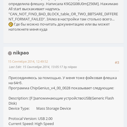
определила флешку. Написала K9G2G08U0m[256M]. Нажимаю
All start выскакивает надпись
"CAN_NOT_FIND_BAD_BLOCK_table_OR_TWO_BBTSARE_DiFFERE
NT_FORMAT_FAILED". ЗАлез в настройки там столько всего...
Где бы можно почитать документацию или вы может
натолкнете меня куда
nikpao
15 Сентября 2014, 12:49:52
#3
Last Edit
: 15 Сентября 2014, 13:05:17 by nikpao
Присоединяюсь за помощью. У меня тоже фэйковая флешка
на 64гб.
Программа ChipGenius_v4_00_0028 показывает следующие:
Description: [F:]запоминающие устройствоUSB(Generic Flash
Disk)
Device Type: Mass Storage Device
Protocal Version: USB 2.00
Current Speed: High Speed