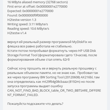
16 MByte aliased memory (32768 sectors)
First error at offset: 0x00000001e2770000
Expected: 0x00000001e2770000
Found: 0x0000000f9f000000
H2testw version 1.3
Writing speed: 3.11 MByte/s
Reading speed: 10.6 MByte/s
H2testw v1.4
вернул ей реальный размер программой MyDiskFix но
флешка все равно работала не стабильно.
Кстати потом попробывал форматнуть через HP USB Disk
Storage Format Tool (форматировала гдето 13часов), после
форматирования объем стал опять 62гб
Сейчас хочу прошить ее и вернуть реальную прошивку с
реальным объемом памяти, но не знаю как. Пробовал так
же через программу BW Sorting Tool (20120608) AX216bl, там
она определилась как mt29f64g08cbaaa (8192m) но после
запуска программы выдает ошибку
CAN_NOT_FIND_BAD_BLOCK_table_OR_TWO_BBTSARE_DiFFERE
NT_FORMAT_FAILED.
Пожалуйста подскажите что делать?