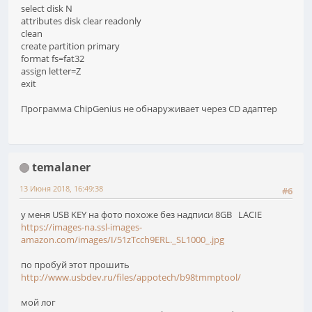
select disk N
attributes disk clear readonly
clean
create partition primary
format fs=fat32
assign letter=Z
exit
Программа ChipGenius не обнаруживает через CD адаптер
temalaner
13 Июня 2018, 16:49:38
#6
у меня USB KEY на фото похоже без надписи 8GB LACIE
https://images-na.ssl-images-
amazon.com/images/I/51zTcch9ERL._SL1000_.jpg
по пробуй этот прошить
http://www.usbdev.ru/files/appotech/b98tmmptool/
мой лог