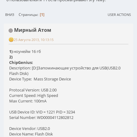
1
Страницы
ВНИЗ
USER ACTIONS
Мирный Атом
25 Августа 2013, 10:13:15
1)
ноунейм 16 гб
2)
ChipGenius:
Description: [D:]Запоминающее устройство для USB(USB2.0
Flash Disk)
Device Type: Mass Storage Device
Protocal Version: USB 2.00
Current Speed: High Speed
Max Current: 100mA
USB Device ID: VID = 1221 PID = 3234
Serial Number: WD00004112802812
Device Vendor: USB2.0
Device Name: Flash Disk