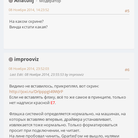
Anatolij
Модератор
08 Ноября 2014, 14:23:52
#5
На каком скрине?
Винда кстати какая?
improoviz
08 Ноября 2014, 23:52:03
#6
Last Edit
: 08 Ноября 2014, 23:55:53 by improoviz
Видимо не вставилось, прикреплял, вот скрин:
http://joxi.ru/DrlpppgI49WJrP
Если не вставлять флэху, всё то же самое в принципе, только
нет надписи красной
E7
.
Флэшка системой определяется нормально, на машинах, на
которых вставляю впервые, драйвера устанавливает,
извлекается тоже нормально. Только форматироваться
просит при подключении, не читает.
На лине пробовал чинить, Gparted'ом не вышло, нулями