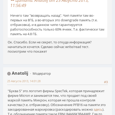
Цитата: Anatolij от 25 Августа 2013,
11:56:49
Нечего там "возвращать назад". Чип памяти там во-
первых на 8ГБ, а во-вторых это downgrade память (т.е.
отбраковка), и в данном чипе гарантируется
работоспособность только 60% ячеек. Т.е. фактически там
память на 4.8 ГБ.
Ок. Спасибо. Если не секрет, то откуда информация?
начитаться хочется. Сделаю сейчас write/read тест.
посмотрим что покажет
Anatolij
Модератор
25 Августа 2013, 14:01:28
#3
"Буква S" это логотип фирмы SpecTek, которая принадлежит
фирме Micron и занимается тем, что продает под своей
маркой память Микрон, которая не прошла контроля
качества (т.е. отбраковку). Обозначение PFB16 на памяти это
закодированная маркировка (раскодировать можно
здесь
).
Т.е. обозначение памяти такое FBNL84A66K3BAAWP. Где-то