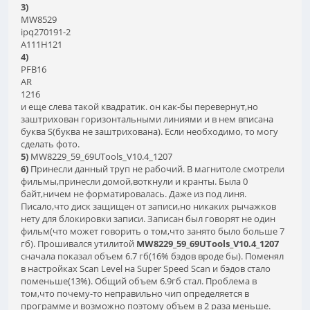
3)
MW8529
ipq270191-2
A111H121
4)
PFB16
AR
1216
и еще слева такой квадратик. он как-бы перевернут,но
заштрихован горизонтальными линиями и в нем вписана
буква S(буква не заштрихована). Если необходимо, то могу
сделать фото.
5)
MW8229_59_69UTools_V10.4_1207
6)
Принесли данный труп не рабочий. В магнитоле смотрели
фильмы,принесли домой,воткнули и кранты. Была 0
байт,ничем не форматировалась. Даже из под линя.
Писало,что диск защищен от записи,но никаких рычажков
нету для блокировки записи. Записан был говорят не один
фильм(что может говорить о том,что занято было больше 7
гб). Прошивался утилитой
MW8229_59_69UTools_V10.4_1207
сначала показал объем 6.7 гб(16% бэдов вроде бы). Поменял
в настройках Scan Level на Super Speed Scan и бэдов стало
поменьше(13%). Общий объем 6.9гб стал. Проблема в
том,что почему-то неправильно чип определяется в
программе и возможно поэтому объем в 2 раза меньше.