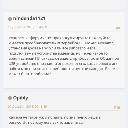
nindenda1121
17 Декабря 2015, 16:40:00
#9
Уважаемые форумчане, проконсультируйте пожалуйста.
Имеется преобразователь интерфейса USB-RS485 NoName,
установил дрова на Win7 и XP все работало и все
подключаемые устройства виделись, но через какое то
время данный ПИ отказался видеть приборы, хотя ОС данное
USB устройство опознает и определяет его, как с первого дня
работы, но при поиске приборов ни чего не находит. В чем
может быть проблема?
Opibly
01 Декабря 2018, 02:16:59
#10
Камера не такой уж и noname, по значению хеша в
password-, поэтому есть за что зацепиться