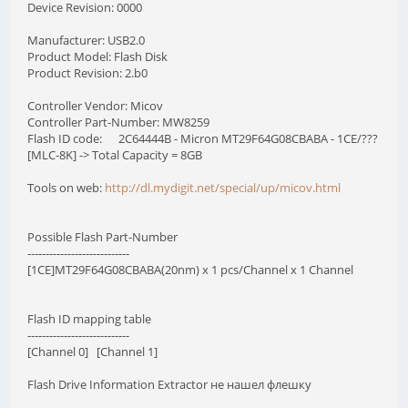
Device Revision: 0000
Manufacturer: USB2.0
Product Model: Flash Disk
Product Revision: 2.b0
Controller Vendor: Micov
Controller Part-Number: MW8259
Flash ID code: 2C64444B - Micron MT29F64G08CBABA - 1CE/???
[MLC-8K] -> Total Capacity = 8GB
Tools on web:
http://dl.mydigit.net/special/up/micov.html
Possible Flash Part-Number
----------------------------
[1CE]MT29F64G08CBABA(20nm) x 1 pcs/Channel x 1 Channel
Flash ID mapping table
----------------------------
[Channel 0] [Channel 1]
Flash Drive Information Extractor не нашел флешку