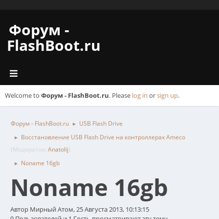
Форум -
FlashBoot.ru
Welcome to
Форум - FlashBoot.ru
. Please
log in
or
sign up
.
Форум - FlashBoot.ru
USB Flash Drive
►
Восстановление USB Flash Drive на контроллерах Ameco
►
(Модератор:
Anatolij
)
Noname 16gb
►
Noname 16gb
Автор Мирный Атом, 25 Августа 2013, 10:13:15
0 Пользователей и 1 Гость просматривают эту тему.