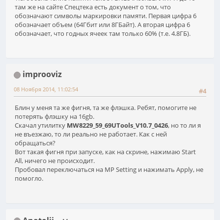
там же на сайте Спецтека есть документ о том, что
обозначают символы маркировки памяти. Первая цифра 6
обозначает объем (64Гбит или 8ГБайт). А вторая цифра 6
обозначает, что годных ячеек там только 60% (т.е. 4.8ГБ).
improoviz
08 Ноября 2014, 11:02:54
#4
Блин у меня та же фигня, та же флэшка. Ребят, помогите не
потерять флэшку на 16gb.
Скачал утилитку
MW8229_59_69UTools_V10.7_0426
, но то ли я
не въезжаю, то ли реально не работает. Как с ней
обращаться?
Вот такая фигня при запуске, как на скрине, нажимаю Start
All, ничего не происходит.
Пробовал переключаться на MP Setting и нажимать Apply, не
помогло.