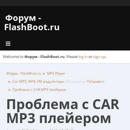
Форум -
FlashBoot.ru
Welcome to
Форум - FlashBoot.ru
. Please
log in
or
sign up
.
Форум - FlashBoot.ru
MP3 Player
►
Car MP3, MP4, FM модуляторы
(Модератор:
Петрович
)
►
Проблема с CAR MP3 плейером
►
Проблема с CAR
MP3 плейером