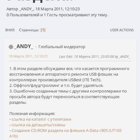
Автор _ANDY_, 18 Марта 2011, 12:10:23
0 Пользователей и 1 Гость просматривают эту тему.
1
Страницы
ВНИЗ
USER ACTIONS
_ANDY_
Глобальный модератор
18 Марта 2011, 12:10:23
Last Edit
: 18 Марта 2011, 23:05:08 by _ANDY_
1. В этом разделе обсуждаем все, что касается программного
восстановления и аппаратного ремонта USB флэшек на
контроллерах производителя USBest (ITE Tech).
2. Оффтоп/флуд/троллинг и т.п. будет удаляться.
3. Ошибочно созданные темы с другими контроллерами по
просьбе автора будут переноситься в соответствующие
разделы.
Полезная информация:
-
ссылка на каталог с утилитами
-
ссылка на даташиты/схемы
-
Создание CD-ROM раздела на флешке A-Data c905 (UT165
A1b)