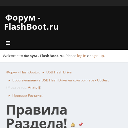
Форум -
FlashBoot.ru
Welcome to
Форум - FlashBoot.ru
. Please
log in
or
sign up
.
Форум - FlashBoot.ru
USB Flash Drive
►
Восстановление USB Flash Drive на контроллерах USBest
►
(Модератор:
Anatolij
)
Правила Раздела!
►
Правила
Раздела!