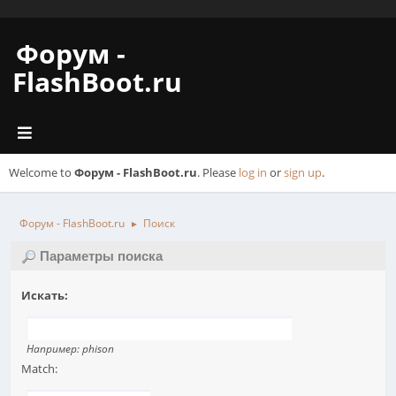
Форум -
FlashBoot.ru
Welcome to
Форум - FlashBoot.ru
. Please
log in
or
sign up
.
Форум - FlashBoot.ru
Поиск
►
Параметры поиска
Искать:
Например:
phison
Match: