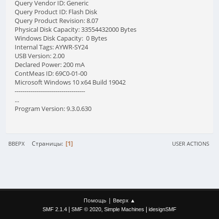
Query Vendor ID: Generic
Query Product ID: Flash Disk
Query Product Revision: 8.07
Physical Disk Capacity: 33554432000 Bytes
Windows Disk Capacity: 0 Bytes
Internal Tags: AYWR-SY24
USB Version: 2.00
Declared Power: 200 mA
ContMeas ID: 69C0-01-00
Microsoft Windows 10 x64 Build 19042
------------------------------------
...
Program Version: 9.3.0.630
1
Страницы
ВВЕРХ
USER ACTIONS
|
Помощь
Вверх ▲
|
,
|
SMF 2.1.4
SMF © 2020
Simple Machines
idesignSMF