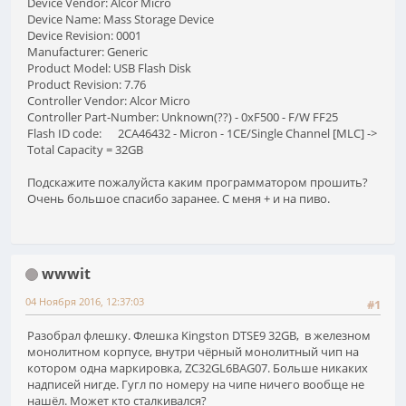
Device Vendor: Alcor Micro
Device Name: Mass Storage Device
Device Revision: 0001
Manufacturer: Generic
Product Model: USB Flash Disk
Product Revision: 7.76
Controller Vendor: Alcor Micro
Controller Part-Number: Unknown(??) - 0xF500 - F/W FF25
Flash ID code: 2CA46432 - Micron - 1CE/Single Channel [MLC] ->
Total Capacity = 32GB
Подскажите пожалуйста каким программатором прошить?
Очень большое спасибо заранее. С меня + и на пиво.
wwwit
04 Ноября 2016, 12:37:03
#1
Разобрал флешку. Флешка Kingston DTSE9 32GB, в железном
монолитном корпусе, внутри чёрный монолитный чип на
котором одна маркировка, ZC32GL6BAG07. Больше никаких
надписей нигде. Гугл по номеру на чипе ничего вообще не
нашёл. Может кто сталкивался?