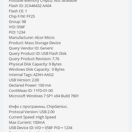
Possible Memory Chip(s): Not available
Flash ID: 2CA46432 AA04
Flash CE: 1
Chip F/W: FF25
Group: 98
VID: 058F
PID: 1234
Manufacturer: Alcor Micro
Product: Mass Storage Device
Query Vendor ID: Generic
Query Product ID: USB Flash Disk
Query Product Revision: 7.76
Physical Disk Capacity: 0 Bytes
Windows Disk Capacity: 0 Bytes
Internal Tags: AZAH-AAG2
USB Version: 2.00
Declared Power: 100 mA
ContMeas ID: 11FD-01-00
Microsoft Windows 7 SP1 x64 Build 7601
Инфо с программы, ChipGenius.
Protocal Version: USB 2.00
Current Speed: High Speed
Max Current: 100mA
USB Device ID: VID = 058F PID = 1234