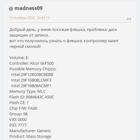
madness09
13 Ноября 2020, 10:43:13
#4
Добрый день, у меня похожая флешка, проблема: диск
защищен от записи.
вот что получилось узнать о флешке, контроллер залит
черной смолой!
Volume: E:
Controller: Alcor 0xF500
Possible Memory Chip(s):
Intel 29F128G08CBEBB
Intel 29F16B08LCMF3
Intel 29F16B08ACMF1
Memory Type: MLC
Flash ID: 8984643C A50C
Flash CE: 1
Chip F/W: FA00
Group: 98
VID: 0000
PID: 7777
Manufacturer: Generic
Product: Mass Storage