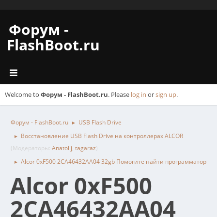
Форум -
FlashBoot.ru
Welcome to
Форум - FlashBoot.ru
. Please
log in
or
sign up
.
Форум - FlashBoot.ru
USB Flash Drive
►
Восстановление USB Flash Drive на контроллерах ALCOR
►
(Модераторы:
Anatolij
,
tagaraz
)
Alcor 0xF500 2CA46432AA04 32gb Помогите найти программатор
►
Alcor 0xF500
2CA46432AA04