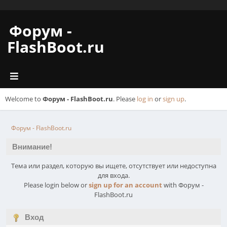
Форум -
FlashBoot.ru
Welcome to
Форум - FlashBoot.ru
. Please
log in
or
sign up
.
Форум - FlashBoot.ru
Внимание!
Тема или раздел, которую вы ищете, отсутствует или недоступна
для входа.
Please login below or
sign up for an account
with Форум -
FlashBoot.ru
Вход