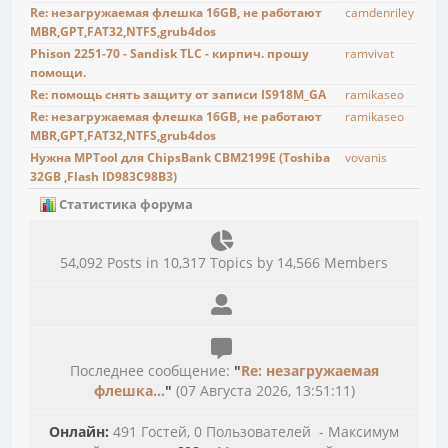
Re: незагружаемая флешка 16GB, не работают
camdenriley
MBR,GPT,FAT32,NTFS,grub4dos
Phison 2251-70 - Sandisk TLC - кирпич. прошу
ramvivat
помощи.
Re: помощь снять защиту от записи IS918M_GA
ramikaseo
Re: незагружаемая флешка 16GB, не работают
ramikaseo
MBR,GPT,FAT32,NTFS,grub4dos
Нужна MPTool для ChipsBank CBM2199E (Toshiba
vovanis
32GB ,Flash ID983C98B3)
Статистика форума
54,092 Posts in 10,317 Topics by 14,566 Members
Последнее сообщение:
"
Re: незагружаемая
флешка...
"
(07 Августа 2026, 13:51:11)
Онлайн:
491 Гостей, 0 Пользователей - Максимум