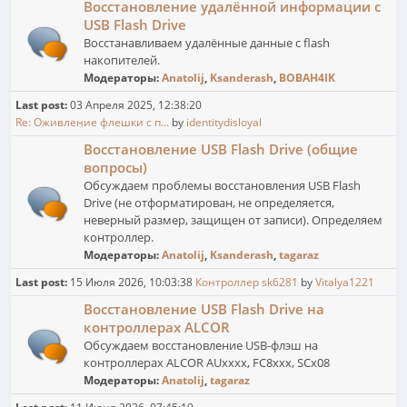
Восстановление удалённой информации с
USB Flash Drive
Восстанавливаем удалённые данные с flash
накопителей.
Модераторы:
Anatolij
,
Ksanderash
,
BOBAH4IK
Last post:
03 Апреля 2025, 12:38:20
Re: Оживление флешки с п...
by
identitydisloyal
Восстановление USB Flash Drive (общие
вопросы)
Обсуждаем проблемы восстановления USB Flash
Drive (не отформатирован, не определяется,
неверный размер, защищен от записи). Определяем
контроллер.
Модераторы:
Anatolij
,
Ksanderash
,
tagaraz
Last post:
15 Июля 2026, 10:03:38
Контроллер sk6281
by
Vitalya1221
Восстановление USB Flash Drive на
контроллерах ALCOR
Обсуждаем восстановление USB-флэш на
контроллерах ALCOR AUxxxx, FC8xxx, SCx08
Модераторы:
Anatolij
,
tagaraz