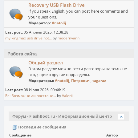
Recovery USB Flash Drive
If you speak English, you can post here comments and
your questions.
Модератор:
Anatolij
Last post:
05 Апреля 2025, 12:38:28
my kingmax usb drive not...
by
modernyanni
Работа сайта
Общий раздел
В этом разделе можно вести разговоры на темы не
входящие в другие подразделы.
Модераторы:
Anatolij
,
Петрович
,
tagaraz
Last post:
08 Июля 2026, 09:46:19
Re: Возможно ли восстано...
by
Valerii
Форум - FlashBoot.ru - Информационный центр
Последние сообщения
Сообщение
Автор