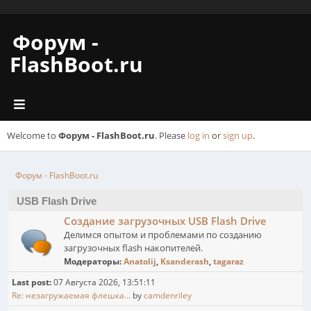
Форум -
FlashBoot.ru
Welcome to
Форум - FlashBoot.ru
. Please
log in
or
sign up
.
Форум - FlashBoot.ru
USB Flash Drive
Создание загрузочных USB Flash Drive
Делимся опытом и проблемами по созданию
загрузочных flash накопителей.
Модераторы:
Anatolij
,
Ksanderash
,
tagaraz
Last post:
07 Августа 2026, 13:51:11
Re: незагружаемая флешка...
by
camdenriley