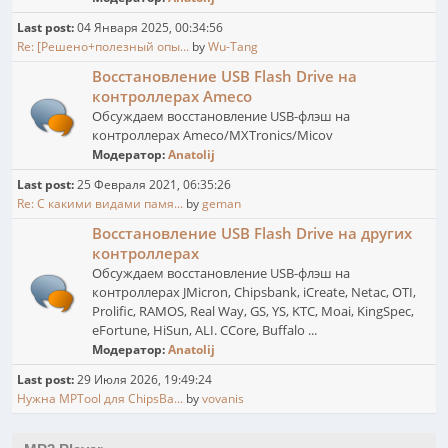
Last post:
04 Января 2025, 00:34:56
Re: [Решено+полезный опы...
by
Wu-Tang
Восстановление USB Flash Drive на
контроллерах Ameco
Обсуждаем восстановление USB-флэш на
контроллерах Ameco/MXTronics/Micov
Модератор:
Anatolij
Last post:
25 Февраля 2021, 06:35:26
Re: С какими видами памя...
by
geman
Восстановление USB Flash Drive на других
контроллерах
Обсуждаем восстановление USB-флэш на
контроллерах JMicron, Chipsbank, iCreate, Netac, OTI,
Prolific, RAMOS, Real Way, GS, YS, KTC, Moai, KingSpec,
eFortune, HiSun, ALI. CCore, Buffalo ...
Модератор:
Anatolij
Last post:
29 Июля 2026, 19:49:24
Нужна MPTool для ChipsBa...
by
vovanis