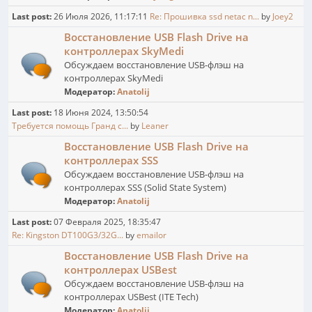
Last post:
26 Июля 2026, 11:17:11
Re: Прошивка ssd netac n...
by
Joey2
Восстановление USB Flash Drive на
контроллерах SkyMedi
Обсуждаем восстановление USB-флэш на
контроллерах SkyMedi
Модератор:
Anatolij
Last post:
18 Июня 2024, 13:50:54
Требуется помощь Гранд с...
by
Leaner
Восстановление USB Flash Drive на
контроллерах SSS
Обсуждаем восстановление USB-флэш на
контроллерах SSS (Solid State System)
Модератор:
Anatolij
Last post:
07 Февраля 2025, 18:35:47
Re: Kingston DT100G3/32G...
by
emailor
Восстановление USB Flash Drive на
контроллерах USBest
Обсуждаем восстановление USB-флэш на
контроллерах USBest (ITE Tech)
Модератор:
Anatolij