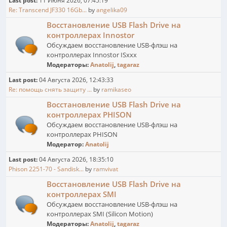
Last post:
11 Июня 2026, 07:45:19
Re: Transcend JF330 16Gb...
by
angelika09
Восстановление USB Flash Drive на
контроллерах Innostor
Обсуждаем восстановление USB-флэш на
контроллерах Innostor ISxxx
Модераторы:
Anatolij
,
tagaraz
Last post:
04 Августа 2026, 12:43:33
Re: помощь снять защиту ...
by
ramikaseo
Восстановление USB Flash Drive на
контроллерах PHISON
Обсуждаем восстановление USB-флэш на
контроллерах PHISON
Модератор:
Anatolij
Last post:
04 Августа 2026, 18:35:10
Phison 2251-70 - Sandisk...
by
ramvivat
Восстановление USB Flash Drive на
контроллерах SMI
Обсуждаем восстановление USB-флэш на
контроллерах SMI (Silicon Motion)
Модераторы:
Anatolij
,
tagaraz