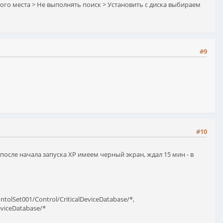
ного места > Не выполнять поиск > Установить с диска выбираем
#9
#10
после начала запуска XP имеем черный экран, ждал 15 мин - в
lSet001/Control/CriticalDeviceDatabase/*,
eviceDatabase/*