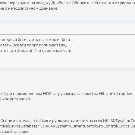
 флеш переходим на вкладку Драйвер > Обновить > Установка из указан
ние о неподписанном драйвере
ходит, я бы и сам зделал может быть...
юзать. Все эти проги копируют i386,
ыть патч файлов? Или просто как есть
(при подключенном HDD загрузился с флешки) на Hitachi microdrive - 
ой конфигурации.
й с ним в комплекте был и ручками вычистил во всех HKLM/System/Conto
iticalDeviceDatabase/*, HKLM/System/CurrentContolSet/Control/CriticalD
м своей флешки