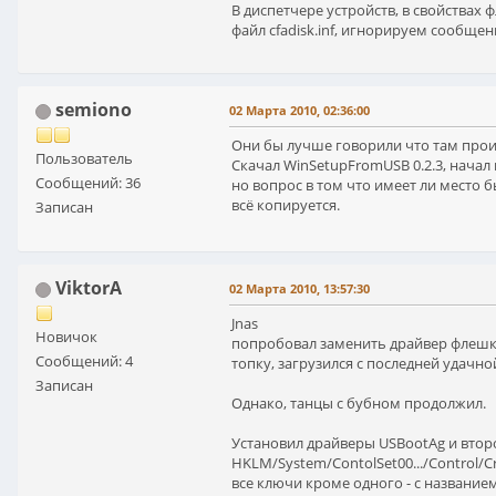
В диспетчере устройств, в свойствах
файл cfadisk.inf, игнорируем сообще
semiono
02 Марта 2010, 02:36:00
Они бы лучше говорили что там проис
Пользователь
Скачал WinSetupFromUSB 0.2.3, начал 
Сообщений: 36
но вопрос в том что имеет ли место б
всё копируется.
Записан
ViktorA
02 Марта 2010, 13:57:30
Jnas
Новичок
попробовал заменить драйвер флешки 
Сообщений: 4
топку, загрузился с последней удачн
Записан
Однако, танцы с бубном продолжил.
Установил драйверы USBootAg и второ
HKLM/System/ContolSet00.../Control/Cr
все ключи кроме одного - с название