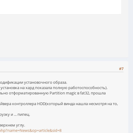
#7
 модификации установочного образа.
установка на хард показала полную работоспособность).
ьно отформатированную Partition magic в fat32, прошла
йвера контроллера HDD(который винда нашла несмотря на то,
зку и ... пипец.
верхнем углу.
x.php?name=News&op=article&sid=8