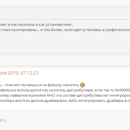
ает и как носитель и как установочник...
 тоже монтированы... и тем более , если идет установка, в графичесокм 
ля 2010, 07:12:23
 - толи win пытаешься на флешку накатить
(флешка используется как носитель дистрибутива), если так то 0x00000
оллер наверное в режиме AHCI и в составе дистрибутива нет интегриро
оллера жестких дисков драйверами, либо интегрировать драйвера в су
3/ru