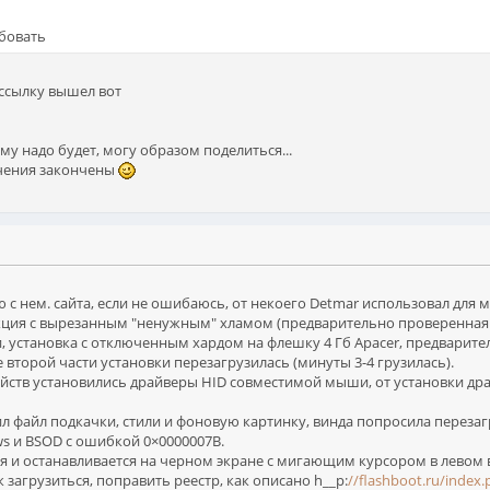
бовать
 ссылку вышел вот
му надо будет, могу образом поделиться...
учения закончены
с нем. сайта, если не ошибаюсь, от некоего Detmar использовал для
дакция с вырезанным "ненужным" хламом (предварительно проверенная 
установка с отключенным хардом на флешку 4 Гб Apacer, предварител
е второй части установки перезагрузилась (минуты 3-4 грузилась).
ств установились драйверы HID совместимой мыши, от установки дра
 файл подкачки, стили и фоновую картинку, винда попросила перезагру
ws и BSOD с ошибкой 0×0000007B.
 и останавливается на черном экране с мигающим курсором в левом 
загрузиться, поправить реестр, как описано h__p:
//flashboot.ru/inde