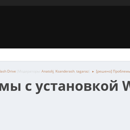
ash Drive
(Модераторы:
Anatolij
,
Ksanderash
,
tagaraz
)
[решено] Проблемы
►
мы с установкой 