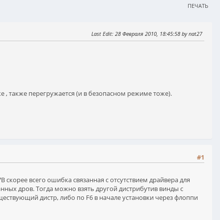
ПЕЧАТЬ
Last Edit
: 28 Февраля 2010, 18:45:58 by nat27
е , также перегружается (и в безопасном режиме тоже).
#1
7B скорее всего ошибка связанная с отсутствием драйвера для
анных дров. Тогда можно взять другой дистрибутив винды с
ествующий дистр, либо по F6 в начале установки через флоппи