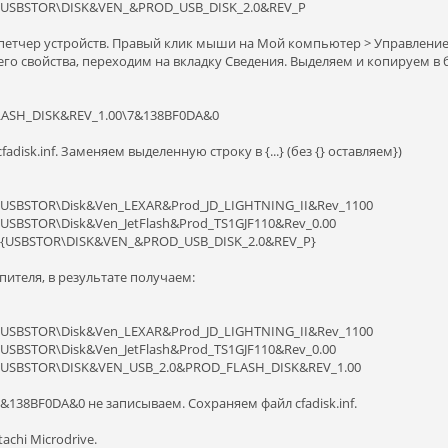
all,USBSTOR\DISK&VEN_&PROD_USB_DISK_2.0&REV_P
петчер устройств. Правый клик мыши на Мой компьютер > Управление 
о свойства, переходим на вкладку Сведения. Выделяем и копируем в бу
ASH_DISK&REV_1.00\7&138BF0DA&0
isk.inf. Заменяем выделенную строку в {...} (без {} оставляем})
all,USBSTOR\Disk&Ven_LEXAR&Prod_JD_LIGHTNING_II&Rev_1100
ll,USBSTOR\Disk&Ven_JetFlash&Prod_TS1GJF110&Rev_0.00
all,{USBSTOR\DISK&VEN_&PROD_USB_DISK_2.0&REV_P}
ителя, в результате получаем:
all,USBSTOR\Disk&Ven_LEXAR&Prod_JD_LIGHTNING_II&Rev_1100
ll,USBSTOR\Disk&Ven_JetFlash&Prod_TS1GJF110&Rev_0.00
all,USBSTOR\DISK&VEN_USB_2.0&PROD_FLASH_DISK&REV_1.00
&138BF0DA&0 не записываем. Сохраняем файл cfadisk.inf.
chi Microdrive.