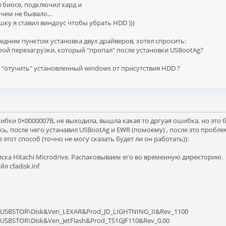
 биосе, подключил хард и
чем не бывало...
шку я ставил виндоус чтобы убрать HDD )))
ледним пунктом установка двух драйверов, хотел спросить:
орой перезагрузки, который "пропал" после установки USBootAg?
 "отучить" установленный windows от присутствия HDD ?
бки 0×0000007B, не выходила, вышла какая то дргуая ошибка, но это б
ь, после чего устанавил USBootAg и EWR (помоему) , после это проблем
 этот способ (точно не могу сказать будет ли он работать)):
ка Hitachi Microdrive. Распаковываем его во временную директорию.
 cfadisk.inf
all,USBSTOR\Disk&Ven_LEXAR&Prod_JD_LIGHTNING_II&Rev_1100
ll,USBSTOR\Disk&Ven_JetFlash&Prod_TS1GJF110&Rev_0.00