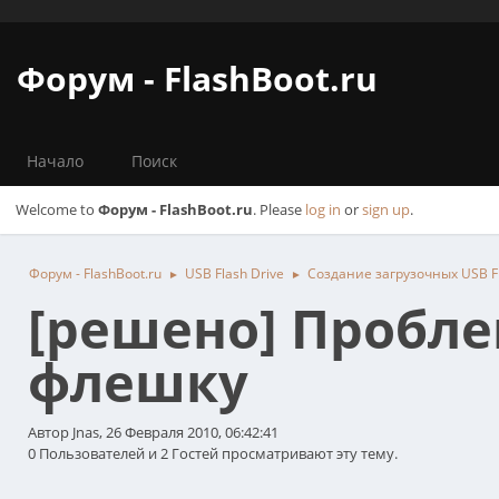
Форум - FlashBoot.ru
Начало
Поиск
Welcome to
Форум - FlashBoot.ru
. Please
log in
or
sign up
.
Форум - FlashBoot.ru
USB Flash Drive
Создание загрузочных USB Fl
►
►
[решено] Пробле
флешку
Автор Jnas, 26 Февраля 2010, 06:42:41
0 Пользователей и 2 Гостей просматривают эту тему.