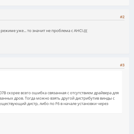
#2
режиме уже... то значит не проблема с AHCI.(((
#3
07B скорее всего ошибка связанная с отсутствием драйвера для
ванных дров. Тогда можно взять другой дистрибутив винды с
ществующий дистр, либо по F6 в начале установки через