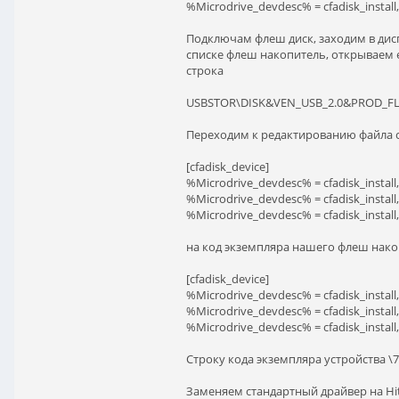
%Microdrive_devdesc% = cfadisk_inst
Подключам флеш диск, заходим в дис
списке флеш накопитель, открываем ег
строка
USBSTOR\DISK&VEN_USB_2.0&PROD_FL
Переходим к редактированию файла cfad
[cfadisk_device]
%Microdrive_devdesc% = cfadisk_inst
%Microdrive_devdesc% = cfadisk_insta
%Microdrive_devdesc% = cfadisk_inst
на код экземпляра нашего флеш накоп
[cfadisk_device]
%Microdrive_devdesc% = cfadisk_inst
%Microdrive_devdesc% = cfadisk_insta
%Microdrive_devdesc% = cfadisk_inst
Строку кода экземпляра устройства \7
Заменяем стандартный драйвер на Hita