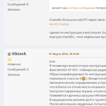
Сообщений: 8
может как
в этом сообщении
попро
Записан
Спасибо большое nat27!!! через твою
на эту ссылку
сделал по инструкции и всё пошло. Ко
еще раз спасибо... мои недельные м
ViktorA
01 Марта 2010, 10:14:20
Jnas
Новичок
Я позавчера аналогичную инструкцию 
Сообщений: 4
Взял MiniOS XP SP3 - геймерская ре
Образ модифицировал по инструкции, 
Записан
нормально (часа за 4
). Винда посл
Автоматическим определением устрой
что в биосе он отключен) я отказался.
Настроил параметры экрана, отключил
Появляется картинка загрузки Windo
В защищенном режиме долго грузится
После нескольких неудачных попыток 