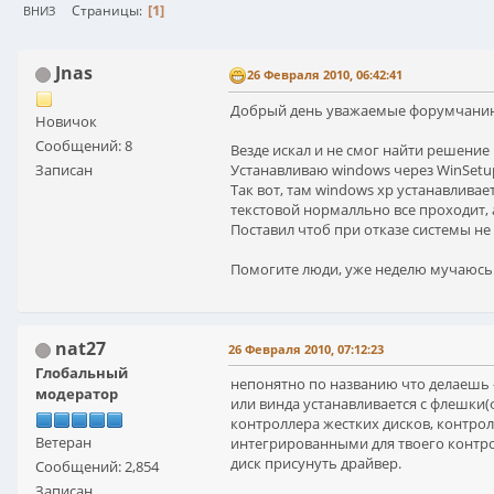
1
Страницы
ВНИЗ
Jnas
26 Февраля 2010, 06:42:41
Добрый день уважаемые форумчани
Новичок
Сообщений: 8
Везде искал и не смог найти решени
Записан
Устанавливаю windows через WinSet
Так вот, там windows xp устанавливает
текстовой нормалльно все проходит, 
Поставил чтоб при отказе системы не
Помогите люди, уже неделю мучаюсь с
nat27
26 Февраля 2010, 07:12:23
Глобальный
непонятно по названию что делаешь 
модератор
или винда устанавливается с флешки(ф
контроллера жестких дисков, контрол
Ветеран
интегрированными для твоего контро
диск присунуть драйвер.
Сообщений: 2,854
Записан