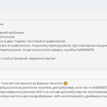
ны.
е моей проблемы.
upFromUsb.
ся в двух стадиях, текстовой и графический,
а вот в графическом , под конец перегружается, при повторном загрузк
 перегружался, тогда только успел увидеть ошибку 0x0000007B
 этой установкой, нервов не хватает
- толи win пытаешься на флешку накатить
лешка используется как носитель дистрибутива), если так то 0x000000
лер наверное в режиме AHCI и в составе дистрибутива нет интегриров
ллера жестких дисков драйверами, либо интегрировать драйвера в сущ