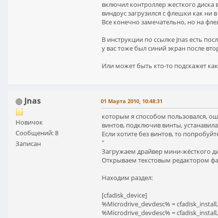
включил контроллер жесткого диска в
виндоус загрузился с флешки как ни в 
Все конечно замечательно, но на фле
В инструкции по ссылке Jnas есть пос
у вас тоже был синий экран после вт
Или может быть кто-то подскажет как
Jnas
01 Марта 2010, 10:48:31
которым я способом пользовался, оши
Новичок
винтов, подключив винты, устанавилас
Сообщений: 8
Если хотите без винтов, то попробуйте
"
Записан
Загружаем драйвер мини-жёсткого дис
Открываем текстовым редактором файл
Находим раздел:
[cfadisk_device]
%Microdrive_devdesc% = cfadisk_inst
%Microdrive_devdesc% = cfadisk_insta