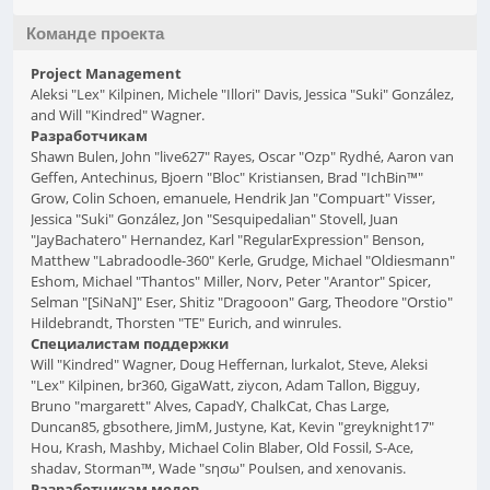
Команде проекта
Project Management
Aleksi "Lex" Kilpinen, Michele "Illori" Davis, Jessica "Suki" González,
and Will "Kindred" Wagner.
Разработчикам
Shawn Bulen, John "live627" Rayes, Oscar "Ozp" Rydhé, Aaron van
Geffen, Antechinus, Bjoern "Bloc" Kristiansen, Brad "IchBin™"
Grow, Colin Schoen, emanuele, Hendrik Jan "Compuart" Visser,
Jessica "Suki" González, Jon "Sesquipedalian" Stovell, Juan
"JayBachatero" Hernandez, Karl "RegularExpression" Benson,
Matthew "Labradoodle-360" Kerle, Grudge, Michael "Oldiesmann"
Eshom, Michael "Thantos" Miller, Norv, Peter "Arantor" Spicer,
Selman "[SiNaN]" Eser, Shitiz "Dragooon" Garg, Theodore "Orstio"
Hildebrandt, Thorsten "TE" Eurich, and winrules.
Специалистам поддержки
Will "Kindred" Wagner, Doug Heffernan, lurkalot, Steve, Aleksi
"Lex" Kilpinen, br360, GigaWatt, ziycon, Adam Tallon, Bigguy,
Bruno "margarett" Alves, CapadY, ChalkCat, Chas Large,
Duncan85, gbsothere, JimM, Justyne, Kat, Kevin "greyknight17"
Hou, Krash, Mashby, Michael Colin Blaber, Old Fossil, S-Ace,
shadav, Storman™, Wade "sησω" Poulsen, and xenovanis.
Разработчикам модов