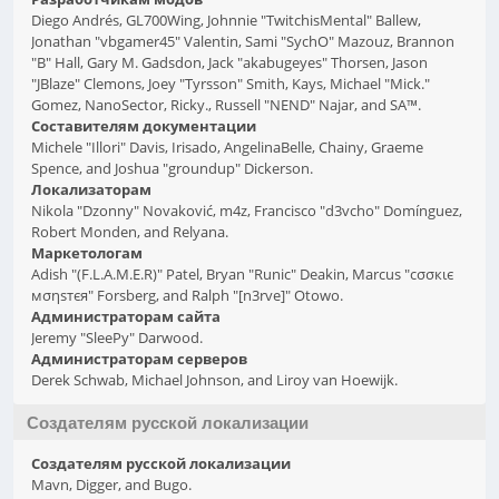
Diego Andrés, GL700Wing, Johnnie "TwitchisMental" Ballew,
Jonathan "vbgamer45" Valentin, Sami "SychO" Mazouz, Brannon
"B" Hall, Gary M. Gadsdon, Jack "akabugeyes" Thorsen, Jason
"JBlaze" Clemons, Joey "Tyrsson" Smith, Kays, Michael "Mick."
Gomez, NanoSector, Ricky., Russell "NEND" Najar, and SA™.
Составителям документации
Michele "Illori" Davis, Irisado, AngelinaBelle, Chainy, Graeme
Spence, and Joshua "groundup" Dickerson.
Локализаторам
Nikola "Dzonny" Novaković, m4z, Francisco "d3vcho" Domínguez,
Robert Monden, and Relyana.
Маркетологам
Adish "(F.L.A.M.E.R)" Patel, Bryan "Runic" Deakin, Marcus "cσσкιє
мσηѕтєя" Forsberg, and Ralph "[n3rve]" Otowo.
Администраторам сайта
Jeremy "SleePy" Darwood.
Администраторам серверов
Derek Schwab, Michael Johnson, and Liroy van Hoewijk.
Создателям русской локализации
Создателям русской локализации
Mavn, Digger, and Bugo.