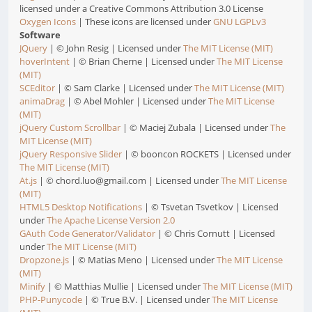
licensed under a Creative Commons Attribution 3.0 License
Oxygen Icons
| These icons are licensed under
GNU LGPLv3
Software
JQuery
| © John Resig | Licensed under
The MIT License (MIT)
hoverIntent
| © Brian Cherne | Licensed under
The MIT License
(MIT)
SCEditor
| © Sam Clarke | Licensed under
The MIT License (MIT)
animaDrag
| © Abel Mohler | Licensed under
The MIT License
(MIT)
jQuery Custom Scrollbar
| © Maciej Zubala | Licensed under
The
MIT License (MIT)
jQuery Responsive Slider
| © booncon ROCKETS | Licensed under
The MIT License (MIT)
At.js
| © chord.luo@gmail.com | Licensed under
The MIT License
(MIT)
HTML5 Desktop Notifications
| © Tsvetan Tsvetkov | Licensed
under
The Apache License Version 2.0
GAuth Code Generator/Validator
| © Chris Cornutt | Licensed
under
The MIT License (MIT)
Dropzone.js
| © Matias Meno | Licensed under
The MIT License
(MIT)
Minify
| © Matthias Mullie | Licensed under
The MIT License (MIT)
PHP-Punycode
| © True B.V. | Licensed under
The MIT License