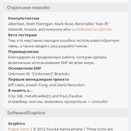
Отдельное спасибо
Консультантам
albertlast, Brett Flannigan, Mark Rose, René-Gilles "Nao 尚"
Deberdt, tinoest, and everyone who
contributed on GitHub
.
Бета тестерам
Тем, кто неустанно находил ошибки, использовал обратную
связь, а также сводил с ума разработчиков..
Переводчикам
Благодарим за проделанную работу, которая сделала
возможным использование SMF во всем мире..
Основателю SMF
Unknown W. "[Unknown]" Brackets.
Первым менеджерам проекта
Jeff Lewis, Joseph Fung, and David Recordon.
В память о...
Crip, K@, metallica48423, and Paul_Pauline.
И каждому, кого мы, возможно, пропустили — спасибо!
Software/Graphics
Graphics
Fugue Icons
| © 2012 Yusuke Kamiyamane | These icons are