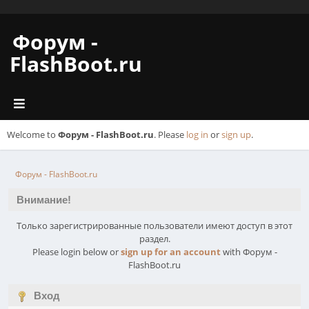
Форум -
FlashBoot.ru
Welcome to
Форум - FlashBoot.ru
. Please
log in
or
sign up
.
Форум - FlashBoot.ru
Внимание!
Только зарегистрированные пользователи имеют доступ в этот
раздел.
Please login below or
sign up for an account
with Форум -
FlashBoot.ru
Вход