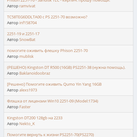
Phison 2251-70 - Sandisk TLC - кирпич. прошу помощи.
Автор
ramvivat
TC58TEG6DDLTA00 с PS 2251-70 возможно?
Автор
inf158704
2251-19 и 2251-17
Автор
SnowBat
помогите оживить флешку Phison 2251-70
Автор
mublisk
(РЕШЕНО) Kingston DT R500 (16GB) PS2251-38 (нужна помощь).
Автор
Baklanoidoobraz
[Решено] Помогите оживить Qumo Yin Yang 16GB
Автор
alexs1973
Флэшка от лицензии Win10 2251-09 (Model:1734)
Автор
Faster
Кingston DT200 128gb на 2233
Автор
Nekto_K
Помогите вернуть к жизни PS2251-70(PS2270)