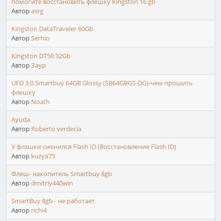
помогите восстановить флешку Kingston 16 gb
Автор
asrg
Kingston DataTraveler 60Gb
Автор
Serhio
Kingston DT50 32Gb
Автор
Заур
UFD 3.0 Smartbuy 64GB Glossy (SB64GBGS-DG)-чем прошить
флешку
Автор
Noath
Ayuda
Автор
Roberto verdecia
У флэшки сменился Flash ID (Восстановление Flash ID)
Автор
kuzya75
Флеш- накопитель Smartbuy 8gb
Автор
dmitriy440win
SmartBuy 8gb - не работает.
Автор
richi4