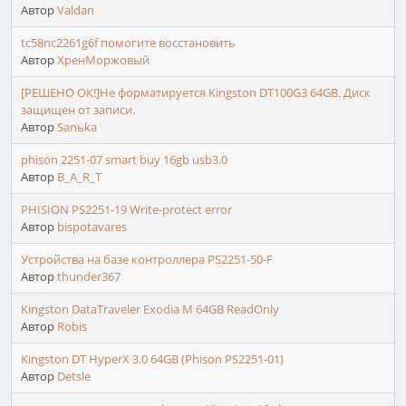
Автор
Valdan
tc58nc2261g6f помогите восстановить
Автор
ХренМоржовый
[РЕШЕНО ОК!]Не форматируется Kingston DT100G3 64GB. Диск
защищен от записи.
Автор
Sanьka
phison 2251-07 smart buy 16gb usb3.0
Автор
B_A_R_T
PHISION PS2251-19 Write-protect error
Автор
bispotavares
Устройства на базе контроллера PS2251-50-F
Автор
thunder367
Kingston DataTraveler Exodia M 64GB ReadOnly
Автор
Robis
Kingston DT HyperX 3.0 64GB (Phison PS2251-01)
Автор
Detsle