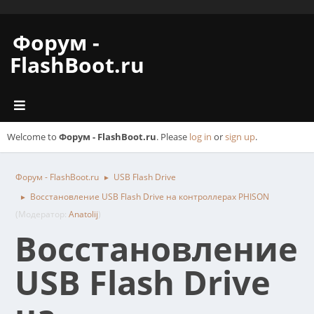
Форум -
FlashBoot.ru
Welcome to
Форум - FlashBoot.ru
. Please
log in
or
sign up
.
Форум - FlashBoot.ru
USB Flash Drive
►
Восстановление USB Flash Drive на контроллерах PHISON
►
(Модератор:
Anatolij
)
Восстановление
USB Flash Drive