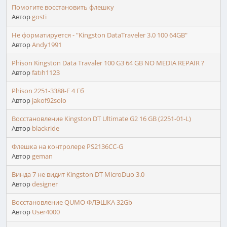
Помогите восстановить флешку
Автор
gosti
Не форматируется - "Kingston DataTraveler 3.0 100 64GB"
Автор
Andy1991
Phison Kingston Data Travaler 100 G3 64 GB NO MEDİA REPAİR ?
Автор
fatıh1123
Phison 2251-3388-F 4 Гб
Автор
jakof92solo
Восстановление Kingston DT Ultimate G2 16 GB (2251-01-L)
Автор
blackride
Флешка на контролере PS2136CC-G
Автор
geman
Винда 7 не видит Kingston DT MicroDuo 3.0
Автор
designer
Восстановление QUMO ФЛЭШКА 32Gb
Автор
User4000