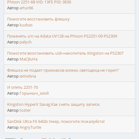
Phison 2251-68 VID: 13FE PID: 3E00
Автор
artur66
Помогите восстановить флешку
Автор
kuzbas
Поменять s/n на Adata UV128 на Phison PS2251-09 PS2309
Автор
palych
Помогите воостановить usb-накопитель Kingston на PS2307
Автор
MaCJluHa
Флешка не подает признаков жизни, светодиод не горит?
Автор
iamolivia
И опять 2251-70
Автор
Горыныч_злой
Kingston HyperX Savag Как снять защиту записи.
Автор
tozter
SanDisk Ultra Fit 64Gb Умер, помогите пожалуйста!
Автор
AngryTurtle