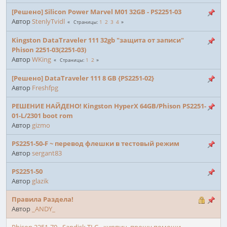
[Решено] Silicon Power Marvel M01 32GB - PS2251-03
Автор
StenlyTvidl
1
2
3
4
Страницы
Kingston DataTraveler 111 32gb "защита от записи"
Phison 2251-03(2251-03)
Автор
WKing
1
2
Страницы
[Решено] DataTraveler 111 8 GB {PS2251-02}
Автор
Freshfpg
РЕШЕНИЕ НАЙДЕНО! Kingston HyperX 64GB/Phison PS2251-
01-L/2301 boot rom
Автор
gizmo
PS2251-50-F ~ перевод флешки в тестовый режим
Автор
sergant83
PS2251-50
Автор
glazik
Правила Раздела!
Автор
_ANDY_