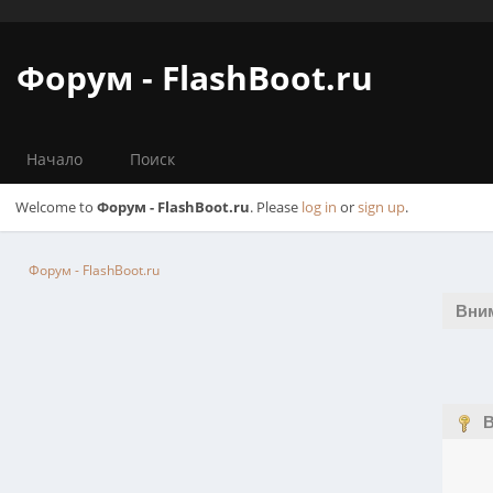
Форум - FlashBoot.ru
Начало
Поиск
Welcome to
Форум - FlashBoot.ru
. Please
log in
or
sign up
.
Форум - FlashBoot.ru
Вни
В