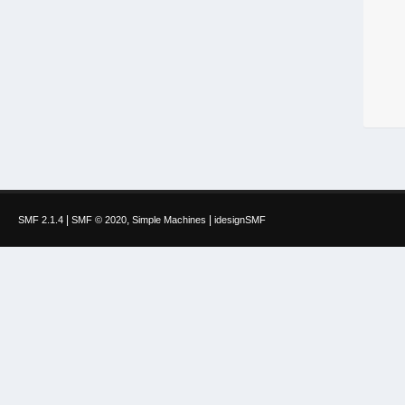
|
,
|
SMF 2.1.4
SMF © 2020
Simple Machines
idesignSMF