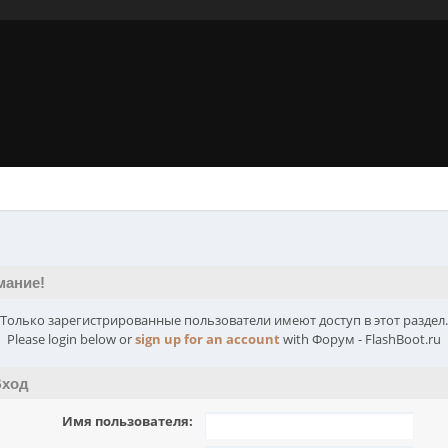
мание!
Только зарегистрированные пользователи имеют доступ в этот раздел.
Please login below or
sign up for an account
with Форум - FlashBoot.ru
ход
Имя пользователя: