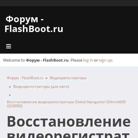
Форум -
FlashBoot.ru
Welcome to
Форум - FlashBoot.ru
. Please
log in
or
sign up
.
Форум - FlashBoot.ru
Видеорегистраторы
►
Видеорегистраторы (для авто)
►
►
Восстановление видеорегистратора Global Navigation GNmini600
(GS8000)
Восстановление
видеорегистрат