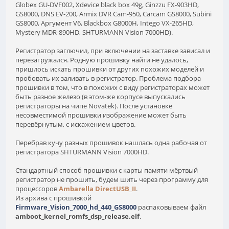
Globex GU-DVF002, Xdevice black box 49g, Ginzzu FX-903HD,
GS8000, DNS EV-200, Armix DVR Cam-950, Carcam GS8000, Subini
GS8000, Аргумент V6, Blackbox G8000H, Intego VX-265HD,
Mystery MDR-890HD, SHTURMANN Vision 7000HD).
Регистратор заглючил, при включении на заставке зависал и
перезагружался. Родную прошивку найти не удалось,
пришлось искать прошивки от других похожих моделей и
пробовать их заливать в регистратор. Проблема подбора
прошивки в том, что в похожих с виду регистраторах может
быть разное железо (в этом-же корпусе выпускались
регистраторы на чипе Novatek). После установке
несовместимой прошивки изображение может быть
перевёрнутым, с искажением цветов.
Перебрав кучу разных прошивок нашлась одна рабочая от
регистратора SHTURMANN Vision 7000HD.
Стандартный способ прошивки с карты памяти мёртвый
регистратор не прошить, будем шить через программу для
процессоров
Ambarella DirectUSB_II
.
Из архива с прошивкой
Firmware_Vision_7000_hd_440_GS8000
распаковываем файл
amboot_kernel_romfs_dsp_release.elf
.