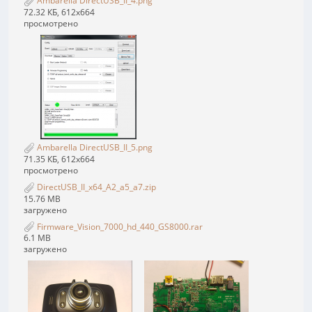
Ambarella DirectUSB_II_4.png
72.32 КБ, 612x664
просмотрено
Ambarella DirectUSB_II_5.png
71.35 КБ, 612x664
просмотрено
DirectUSB_II_x64_A2_a5_a7.zip
15.76 MB
загружено
Firmware_Vision_7000_hd_440_GS8000.rar
6.1 MB
загружено