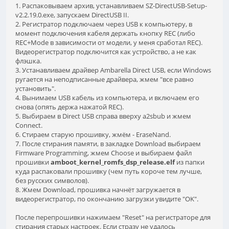
1. Распаковываем архив, устанавливаем SZ-DirectUSB-Setup-
v2.2.19.0.exe, запускаем DirectUSB II.
2. Регистратор подключаем через USB к компьютеру, в
момент подключения кабеля держать кнопку REC (либо
REC+Mode в зависимости от модели, у меня сработал REC).
Видеорегистратор подключится как устройство, а не как
флэшка.
3. Устанавливаем драйвер Ambarella Direct USB, если Windows
ругается на неподписанные драйвера, жмем "все равно
установить".
4. Вынимаем USB кабель из компьютера, и включаем его
снова (опять держа нажатой REC).
5. Выбираем в Direct USB справа вверху a2sbub и жмем
Connect.
6. Стираем старую прошивку, жмём - EraseNand.
7. После стирания памяти, в закладке Download выбираем
Firmware Programming, жмем Choose и выбираем файл
прошивки
amboot_kernel_romfs_dsp_release.elf
из папки
куда распаковали прошивку (чем путь короче тем лучше,
без русских символов).
8. Жмем Download, прошивка начнёт загружается в
видеорегистратор, по окончанию загрузки увидите "OK".
После перепрошивки нажимаем "Reset" на регистраторе для
стирания старых настроек. Если стразу не удалось