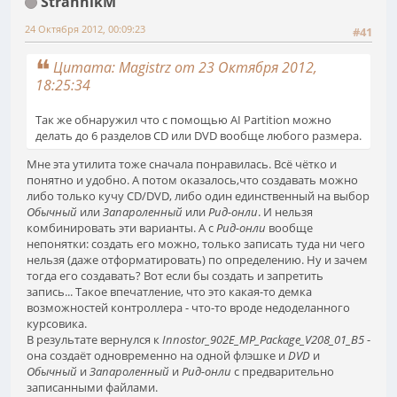
StrannikM
24 Октября 2012, 00:09:23
#41
Цитата: Magistrz от 23 Октября 2012,
18:25:34
Так же обнаружил что с помощью AI Partition можно
делать до 6 разделов CD или DVD вообще любого размера.
Мне эта утилита тоже сначала понравилась. Всё чётко и
понятно и удобно. А потом оказалось,что создавать можно
либо только кучу CD/DVD, либо один единственный на выбор
Обычный
или
Запароленный
или
Рид-онли
. И нельзя
комбинировать эти варианты. А с
Рид-онли
вообще
непонятки: создать его можно, только записать туда ни чего
нельзя (даже отформатировать) по определению. Ну и зачем
тогда его создавать? Вот если бы создать и запретить
запись... Такое впечатление, что это какая-то демка
возможностей контроллера - что-то вроде недоделанного
курсовика.
В результате вернулся к
Innostor_902E_MP_Package_V208_01_B5
-
она создаёт одновременно на одной флэшке и
DVD
и
Обычный
и
Запароленный
и
Рид-онли
с предварительно
записанными файлами.