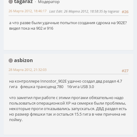
tagaraz
Модератор
26 Марта 2012, 18:46:17
Last Edit
: 26 Марта 2012, 18:58:35 by tagaraz
#26
а что разве были удачные попытки создания сдрома на 902Е?
видел тока на 902 и 916
asbizon
28 Марта 2012, 21:32:03
#27
на контроллере Innostor_902E удачно создал двд раздел 4.7
гига флешка трансценд 780 16гига USB 3.0
что заметил при работе с этими прогами обязательно надо
пользоваться операционкой XP на семерке были проблемы,
некоторые проги отказывались запускаться. ДВД раздел есть
но размер флешки так и осталься 15.5 гига в чем причина не
пойму.