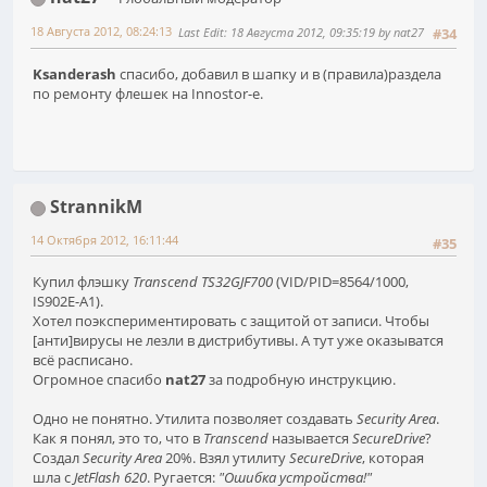
18 Августа 2012, 08:24:13
Last Edit
: 18 Августа 2012, 09:35:19 by nat27
#34
Ksanderash
спасибо, добавил в шапку и в (правила)раздела
по ремонту флешек на Innostor-е.
StrannikM
14 Октября 2012, 16:11:44
#35
Купил флэшку
Transcend TS32GJF700
(VID/PID=8564/1000,
IS902E-A1).
Хотел поэкспериментировать с защитой от записи. Чтобы
[анти]вирусы не лезли в дистрибутивы. А тут уже оказыватся
всё расписано.
Огромное спасибо
nat27
за подробную инструкцию.
Одно не понятно. Утилита позволяет создавать
Security Area
.
Как я понял, это то, что в
Transcend
называется
SecureDrive
?
Создал
Security Area
20%. Взял утилиту
SecureDrive
, которая
шла с
JetFlash 620
. Ругается:
"Ошибка устройства!"