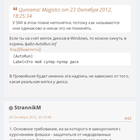
Цитата: Magistrz от 23 Октября 2012,
18:25:34
У SMI в этом плане непонятки, потому как называются
они одинаково и никак это не поменять.
Если ты на счёт меток дисков в Windows, то можно кинуть в
корень файл
AutoRun.inf
Код
[Выделить]
[AutoRun]
Label=Это мой супер-пупер диск
В
Проводнике
будет именно эта надпись не зависимо от того,
какая реальная метка у диска.
StrannikM
24 Октября 2012, 23:10:48
#42
1. Основное требование, из-за которого я заморочился с
курочением флэшки - защититься от недоделанных