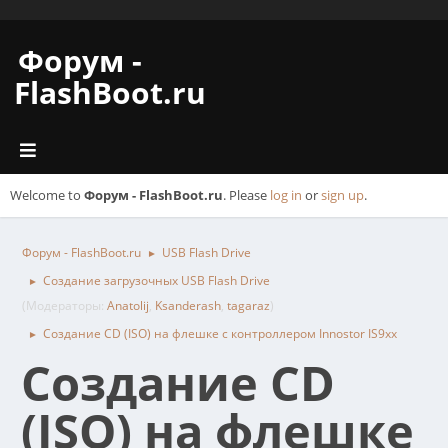
Форум -
FlashBoot.ru
Welcome to
Форум - FlashBoot.ru
. Please
log in
or
sign up
.
Форум - FlashBoot.ru
USB Flash Drive
►
Создание загрузочных USB Flash Drive
►
(Модераторы:
Anatolij
,
Ksanderash
,
tagaraz
)
Создание CD (ISO) на флешке с контроллером Innostor IS9xx
►
Создание CD
(ISO) на флешке