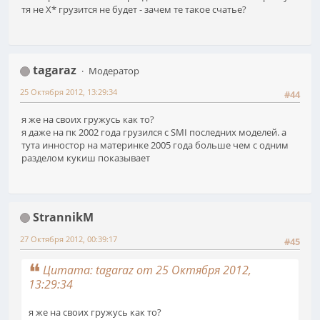
тя не Х* грузится не будет - зачем те такое счатье?
tagaraz
Модератор
25 Октября 2012, 13:29:34
#44
я же на своих гружусь как то?
я даже на пк 2002 года грузился с SMI последних моделей. а
тута инностор на материнке 2005 года больше чем с одним
разделом кукиш показывает
StrannikM
27 Октября 2012, 00:39:17
#45
Цитата: tagaraz от 25 Октября 2012,
13:29:34
я же на своих гружусь как то?