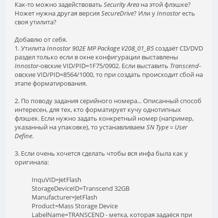
Как-то можно задействовать
Security Area
на этой флэшке?
Ножет нужна другая версия
SecureDrive
? Или у
Innostor
есть
своя утилита?
Добавлю от себя.
1. Утилита
Innostor 902E MP Package V208_01_B5
создаёт CD/DVD
раздел только если в окне конфигурации выставлены
Innostor
-овские VID/PID=1F75/0902. Если выставить
Transcend
-
овские VID/PID=8564/1000, то при создать происходит сбой на
этапе форматирования.
2. По поводу задания серийного номера... Описанный способ
интересен, для тех, кто форматирует кучу однотипных
флэшек. Если нужно задать конкретный номер (например,
указанный на упаковке), то устанавливаем
SN Type = User
Define
.
3. Если очень хочется сделать чтобы вся инфа была как у
оригинала:
InquVID=JetFlash
StorageDeviceID=Transcend 32GB
Manufacturer=JetFlash
Product=Mass Storage Device
LabelName=TRANSCEND - метка, которая задаёся при