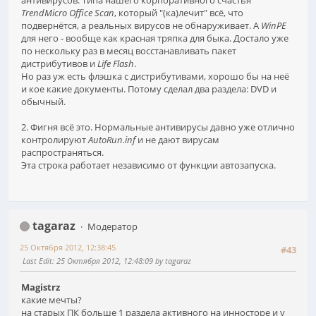
антивирусов. Типа нашего корпоративного счастья
TrendMicro Office Scan
, который "(ка)лечит" всё, что
подвернётся, а реальных вирусов не обнаруживает. А
WinPE
для него - вообще как красная тряпка для быка. Достало уже
по нескольку раз в месяц восстанавливать пакет
дистрибутивов и
Life Flash
.
Но раз уж есть флэшка с дистрибутивами, хорошо бы на неё
и кое какие документы. Потому сделал два раздела: DVD и
обычный.
2. Фигня всё это. Нормальные антивирусы давно уже отлично
контролируют
AutoRun.inf
и не дают вирусам
распространяться.
Эта строка работает независимо от функции автозапуска.
tagaraz
Модератор
25 Октября 2012, 12:38:45
#43
Last Edit
: 25 Октября 2012, 12:48:09 by tagaraz
Magistrz
какие мечты?
на старых ПК больше 1 раздела активного на инносторе и у