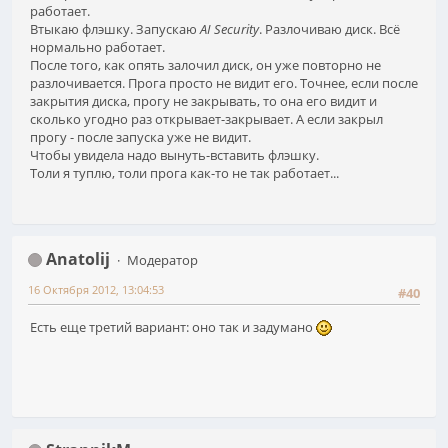
работает.
Втыкаю флэшку. Запускаю
AI Security
. Разлочиваю диск. Всё
нормально работает.
После того, как опять залочил диск, он уже повторно не
разлочивается. Прога просто не видит его. Точнее, если после
закрытия диска, прогу не закрывать, то она его видит и
сколько угодно раз открывает-закрывает. А если закрыл
прогу - после запуска уже не видит.
Чтобы увидела надо вынуть-вставить флэшку.
Толи я туплю, толи прога как-то не так работает...
Anatolij
Модератор
16 Октября 2012, 13:04:53
#40
Есть еще третий вариант: оно так и задумано