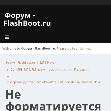
Форум -
FlashBoot.ru
Welcome to
Форум - FlashBoot.ru
. Please
log in
or
sign up
.
Форум - FlashBoot.ru
MP3 Player
►
Car MP3, MP4, FM модуляторы
(Модератор:
Петрович
)
►
►
Не форматируется - PSP MP4 MP5 GAME portable multimedia player
Не
форматируется