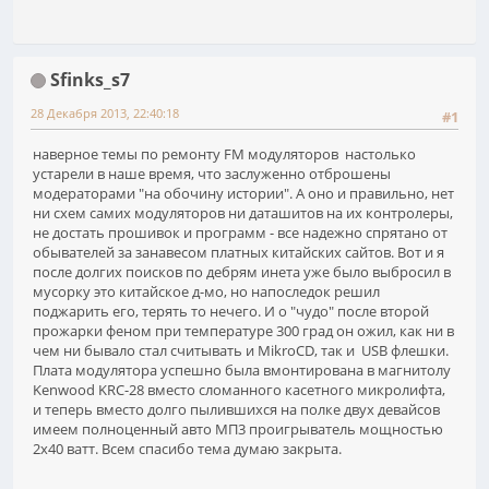
Sfinks_s7
28 Декабря 2013, 22:40:18
#1
наверное темы по ремонту FM модуляторов настолько
устарели в наше время, что заслуженно отброшены
модераторами "на обочину истории". А оно и правильно, нет
ни схем самих модуляторов ни даташитов на их контролеры,
не достать прошивок и программ - все надежно спрятано от
обывателей за занавесом платных китайских сайтов. Вот и я
после долгих поисков по дебрям инета уже было выбросил в
мусорку это китайское д-мо, но напоследок решил
поджарить его, терять то нечего. И о "чудо" после второй
прожарки феном при температуре 300 град он ожил, как ни в
чем ни бывало стал считывать и MikroCD, так и USB флешки.
Плата модулятора успешно была вмонтирована в магнитолу
Kenwood KRC-28 вместо сломанного касетного микролифта,
и теперь вместо долго пылившихся на полке двух девайсов
имеем полноценный авто МП3 проигрыватель мощностью
2х40 ватт. Всем спасибо тема думаю закрыта.