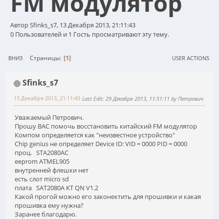
FM модулятор
Автор Sfinks_s7, 13 Декабря 2013, 21:11:43
0 Пользователей и 1 Гость просматривают эту тему.
1
Страницы
ВНИЗ
USER ACTIONS
Sfinks_s7
13 Декабря 2013, 21:11:43
Last Edit
: 29 Декабря 2013, 11:51:11 by Петрович
Уважаемый Петрович.
Прошу ВАС помочь восстановить китайский FM модулятор
Компом определяется как "неизвестное устройство"
Chip genius не определяет Device ID: VID = 0000 PID = 0000
проц. STA2080AC
eeprom ATMEL905
внутренней флешки нет
есть слот micro sd
плата SAT2080A KT QN V1.2
Какой прогой можно его законектить для прошивки и какая
прошивка ему нужна?
Заранее благодарю.