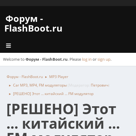
Форум -
FlashBoot.ru
Welcome to
Форум - FlashBoot.ru
. Please
log in
or
sign up
.
Форум - FlashBoot.ru
MP3 Player
►
Car MP3, MP4, FM модуляторы
(Модератор:
Петрович
)
►
[РЕШЕНО] Этот ... китайский ... FM модулятор
►
[РЕШЕНО] Этот
... китайский ...