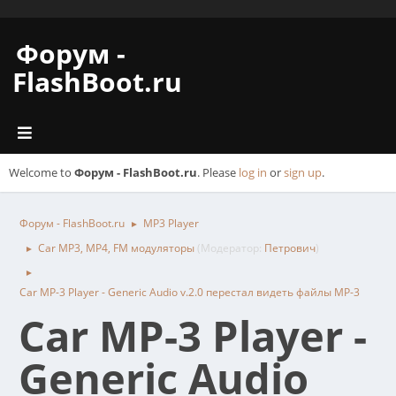
Форум -
FlashBoot.ru
Welcome to
Форум - FlashBoot.ru
. Please
log in
or
sign up
.
Форум - FlashBoot.ru
MP3 Player
►
Car MP3, MP4, FM модуляторы
(Модератор:
Петрович
)
►
►
Car MP-3 Player - Generic Audio v.2.0 перестал видеть файлы MP-3
Car MP-3 Player -
Generic Audio