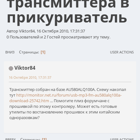
трансмиттера в
прикуриватель
Автор Viktor84, 16 Октября 2010, 17:31:37
0 Пользователей и 2 Гостей просматривают эту тему.
1
Страницы
ВНИЗ
USER ACTIONS
Viktor84
16 Октября 2010, 17:31:37
Трансмиттер собран на базе AU580ALQ100A. Схему накопал
тут
http://monitor.net.ru/forum/usb-mp3-fm-au580alq100a-
download-25742.htm
... Помогите плиз форумчане с
прошивкой по этому контролеру. Может есть готовые
утилиты по востановлению прошивок к этим китайским
одноразовкам?
1
Страницы
ВВЕРХ
USER ACTIONS