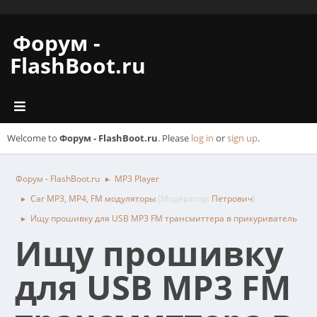
Форум -
FlashBoot.ru
Welcome to
Форум - FlashBoot.ru
. Please
log in
or
sign up
.
Форум - FlashBoot.ru
MP3 Player
►
Car MP3, MP4, FM модуляторы
(Модератор:
Петрович
)
►
Ищу прошивку для USB MP3 FM трансмиттера в прикуриватель
►
Ищу прошивку
для USB MP3 FM