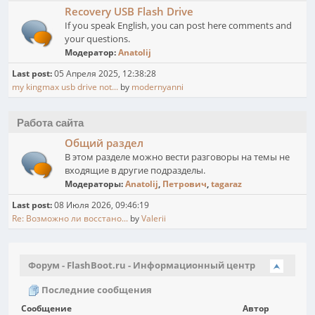
Recovery USB Flash Drive
If you speak English, you can post here comments and
your questions.
Модератор:
Anatolij
Last post:
05 Апреля 2025, 12:38:28
my kingmax usb drive not...
by
modernyanni
Работа сайта
Общий раздел
В этом разделе можно вести разговоры на темы не
входящие в другие подразделы.
Модераторы:
Anatolij
,
Петрович
,
tagaraz
Last post:
08 Июля 2026, 09:46:19
Re: Возможно ли восстано...
by
Valerii
Форум - FlashBoot.ru - Информационный центр
Последние сообщения
Сообщение
Автор