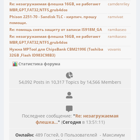
Re: незагружаемая флешка 16GB, не работают
camdenriley
MBR,GPT,FAT32,NTFS,grub4dos
Phison 2251-70 - Sandisk TLC - кирпич. прошу
ramvivat
помощи.
Re: помощь снять защиту от записи IS918M_GA
ramikaseo
Re: незагружаемая флешка 16GB, не работают
ramikaseo
MBR,GPT,FAT32,NTFS,grub4dos
Нужна MPTool для ChipsBank CBM2199E (Toshiba
vovanis
32GB ,Flash ID983C98B3)
Статистика форума
54,092 Posts in 10,317 Topics by 14,566 Members
Последнее сообщение:
"
Re: незагружаемая
флешка...
"
(
Сегодня
в 13:51:11)
Онлайн:
489 Гостей, 0 Пользователей - Максимум