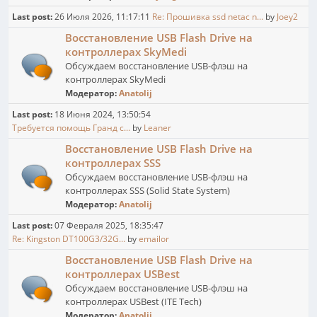
Last post:
26 Июля 2026, 11:17:11
Re: Прошивка ssd netac n...
by
Joey2
Восстановление USB Flash Drive на
контроллерах SkyMedi
Обсуждаем восстановление USB-флэш на
контроллерах SkyMedi
Модератор:
Anatolij
Last post:
18 Июня 2024, 13:50:54
Требуется помощь Гранд с...
by
Leaner
Восстановление USB Flash Drive на
контроллерах SSS
Обсуждаем восстановление USB-флэш на
контроллерах SSS (Solid State System)
Модератор:
Anatolij
Last post:
07 Февраля 2025, 18:35:47
Re: Kingston DT100G3/32G...
by
emailor
Восстановление USB Flash Drive на
контроллерах USBest
Обсуждаем восстановление USB-флэш на
контроллерах USBest (ITE Tech)
Модератор:
Anatolij