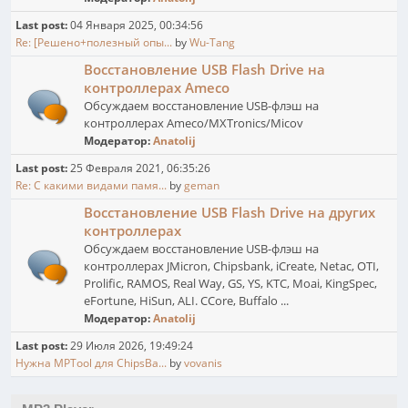
Last post:
04 Января 2025, 00:34:56
Re: [Решено+полезный опы...
by
Wu-Tang
Восстановление USB Flash Drive на
контроллерах Ameco
Обсуждаем восстановление USB-флэш на
контроллерах Ameco/MXTronics/Micov
Модератор:
Anatolij
Last post:
25 Февраля 2021, 06:35:26
Re: С какими видами памя...
by
geman
Восстановление USB Flash Drive на других
контроллерах
Обсуждаем восстановление USB-флэш на
контроллерах JMicron, Chipsbank, iCreate, Netac, OTI,
Prolific, RAMOS, Real Way, GS, YS, KTC, Moai, KingSpec,
eFortune, HiSun, ALI. CCore, Buffalo ...
Модератор:
Anatolij
Last post:
29 Июля 2026, 19:49:24
Нужна MPTool для ChipsBa...
by
vovanis