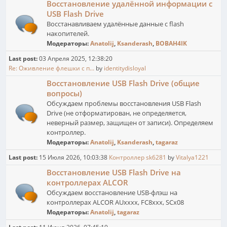
Восстановление удалённой информации с
USB Flash Drive
Восстанавливаем удалённые данные с flash
накопителей.
Модераторы:
Anatolij
,
Ksanderash
,
BOBAH4IK
Last post:
03 Апреля 2025, 12:38:20
Re: Оживление флешки с п...
by
identitydisloyal
Восстановление USB Flash Drive (общие
вопросы)
Обсуждаем проблемы восстановления USB Flash
Drive (не отформатирован, не определяется,
неверный размер, защищен от записи). Определяем
контроллер.
Модераторы:
Anatolij
,
Ksanderash
,
tagaraz
Last post:
15 Июля 2026, 10:03:38
Контроллер sk6281
by
Vitalya1221
Восстановление USB Flash Drive на
контроллерах ALCOR
Обсуждаем восстановление USB-флэш на
контроллерах ALCOR AUxxxx, FC8xxx, SCx08
Модераторы:
Anatolij
,
tagaraz