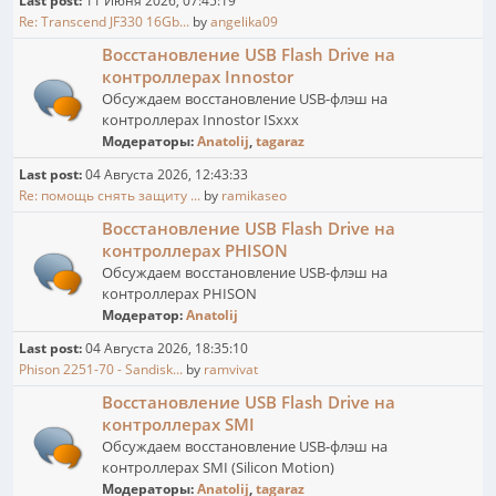
Last post:
11 Июня 2026, 07:45:19
Re: Transcend JF330 16Gb...
by
angelika09
Восстановление USB Flash Drive на
контроллерах Innostor
Обсуждаем восстановление USB-флэш на
контроллерах Innostor ISxxx
Модераторы:
Anatolij
,
tagaraz
Last post:
04 Августа 2026, 12:43:33
Re: помощь снять защиту ...
by
ramikaseo
Восстановление USB Flash Drive на
контроллерах PHISON
Обсуждаем восстановление USB-флэш на
контроллерах PHISON
Модератор:
Anatolij
Last post:
04 Августа 2026, 18:35:10
Phison 2251-70 - Sandisk...
by
ramvivat
Восстановление USB Flash Drive на
контроллерах SMI
Обсуждаем восстановление USB-флэш на
контроллерах SMI (Silicon Motion)
Модераторы:
Anatolij
,
tagaraz