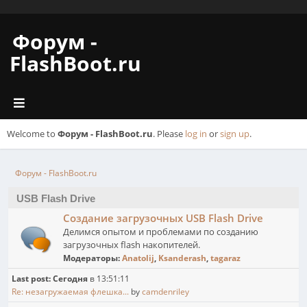
Форум -
FlashBoot.ru
Welcome to
Форум - FlashBoot.ru
. Please
log in
or
sign up
.
Форум - FlashBoot.ru
USB Flash Drive
Создание загрузочных USB Flash Drive
Делимся опытом и проблемами по созданию
загрузочных flash накопителей.
Модераторы:
Anatolij
,
Ksanderash
,
tagaraz
Last post:
Сегодня
в 13:51:11
Re: незагружаемая флешка...
by
camdenriley