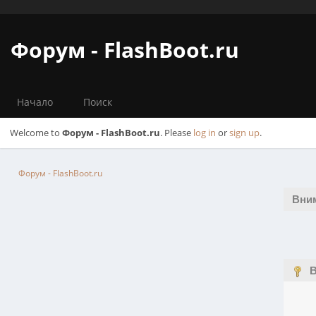
Форум - FlashBoot.ru
Начало
Поиск
Welcome to
Форум - FlashBoot.ru
. Please
log in
or
sign up
.
Форум - FlashBoot.ru
Вни
В