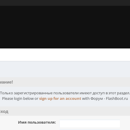
мание!
Только зарегистрированные пользователи имеют доступ в этот раздел.
Please login below or
sign up for an account
with Форум - FlashBoot.ru
ход
Имя пользователя: