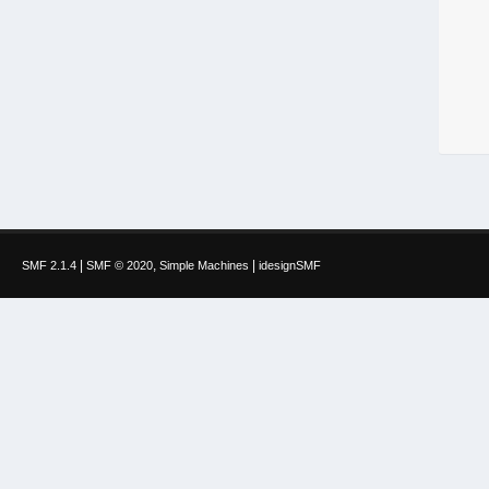
|
,
|
SMF 2.1.4
SMF © 2020
Simple Machines
idesignSMF