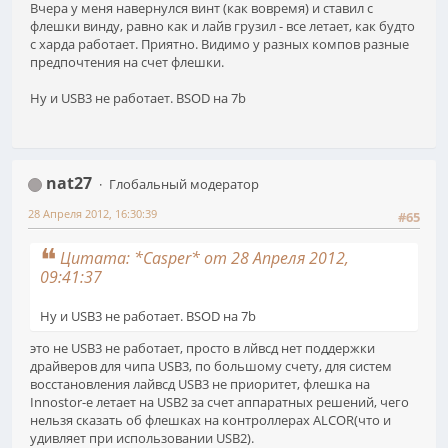
Вчера у меня навернулся винт (как вовремя) и ставил с
флешки винду, равно как и лайв грузил - все летает, как будто
с харда работает. Приятно. Видимо у разных компов разные
предпочтения на счет флешки.
Ну и USB3 не работает. BSOD на 7b
nat27
Глобальный модератор
28 Апреля 2012, 16:30:39
#65
Цитата: *Casper* от 28 Апреля 2012,
09:41:37
Ну и USB3 не работает. BSOD на 7b
это не USB3 не работает, просто в лйвсд нет поддержки
драйверов для чипа USB3, по большому счету, для систем
восстановления лайвсд USB3 не приоритет, флешка на
Innostor-е летает на USB2 за счет аппаратных решений, чего
нельзя сказать об флешках на контроллерах ALCOR(что и
удивляет при использовании USB2).