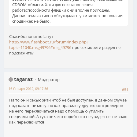
CDROM-области. Хотя для восстановления
работаспособности флэшки они вполне пригодны.
Данная тема активно обсуждалась у китаежек но пока чет
сподвижек не было.
Спасибо,понятно! а тут
http://www.flashboot.ru/forum/index.php?
topic=11040.msg49796#msg49796
про секьюрети раздел не
подскажите?
tagaraz
Модератор
16 Января 2012, 09:17:56
#51
На то он и секьюрити чтоб не был доступен. в данном случае
подсказать не могу, но как правило у других контроллеров
на него переключаться надо с помощью утилиты
специальной. А тута не чего подобного не увидел т.е. не знаю
как переключится