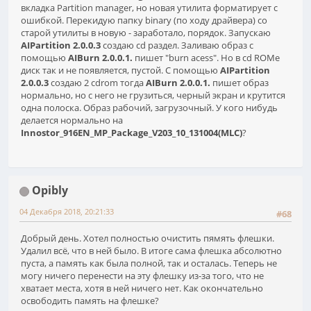
вкладка Partition manager, но новая утилита форматирует с
ошибкой. Перекидую папку binary (по ходу драйвера) со
старой утилиты в новую - заработало, порядок. Запускаю
AIPartition 2.0.0.3
создаю cd раздел. Заливаю образ с
помощью
AIBurn 2.0.0.1.
пишет "burn acess". Но в cd ROMе
диск так и не появляется, пустой. С помощью
AIPartition
2.0.0.3
создаю 2 cdrom тогда
AIBurn 2.0.0.1.
пишет образ
нормально, но с него не грузиться, черный экран и крутится
одна полоска. Образ рабочий, загрузочный. У кого нибудь
делается нормально на
Innostor_916EN_MP_Package_V203_10_131004(MLC)
?
Opibly
04 Декабря 2018, 20:21:33
#68
Добрый день. Хотел полностью очистить пямять флешки.
Удалил всё, что в ней было. В итоге сама флешка абсолютно
пуста, а память как была полной, так и осталась. Теперь не
могу ничего перенести на эту флешку из-за того, что не
хватает места, хотя в ней ничего нет. Как окончательно
освободить память на флешке?