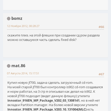
bomz
12 Ноября 2012, 00:28:27
#66
скажите плиз. на этой флешке при создании сд ром раздела
можно оставшуюся часть сделать fixed disk?
mat.86
07 Августа 2014, 15:17:51
#67
Купил новую jf700, задача сделать загрузочный cd-rom.
На моей старой jf700 был контроллер is902 cd-rom создавался
и норм работал, на 3 стр я описывал как делал на is902. К
новой jf700 подходит (видет данную флэшку) утилита
Innostor_916EN_MP_Package_V202_03_1308141
, но в ней нет
вкладки Partition manager. На более новой версии утилите
Innostor_916EN_MP_Package_V203_10_131004(MLC)
есть