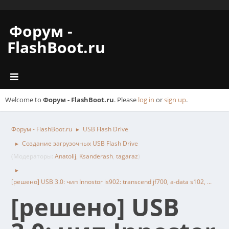
Форум -
FlashBoot.ru
Welcome to
Форум - FlashBoot.ru
. Please
log in
or
sign up
.
Форум - FlashBoot.ru
USB Flash Drive
►
Создание загрузочных USB Flash Drive
►
(Модераторы:
Anatolij
,
Ksanderash
,
tagaraz
)
►
[решено] USB 3.0: чип Innostor is902: transcend jf700, a-data s102, ...
[решено] USB