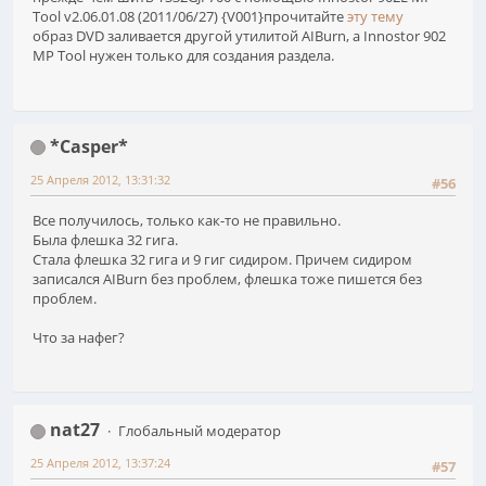
Tool v2.06.01.08 (2011/06/27) {V001}прочитайте
эту тему
образ DVD заливается другой утилитой AIBurn, а Innostor 902
MP Tool нужен только для создания раздела.
*Casper*
25 Апреля 2012, 13:31:32
#56
Все получилось, только как-то не правильно.
Была флешка 32 гига.
Стала флешка 32 гига и 9 гиг сидиром. Причем сидиром
записался AIBurn без проблем, флешка тоже пишется без
проблем.
Что за нафег?
nat27
Глобальный модератор
25 Апреля 2012, 13:37:24
#57