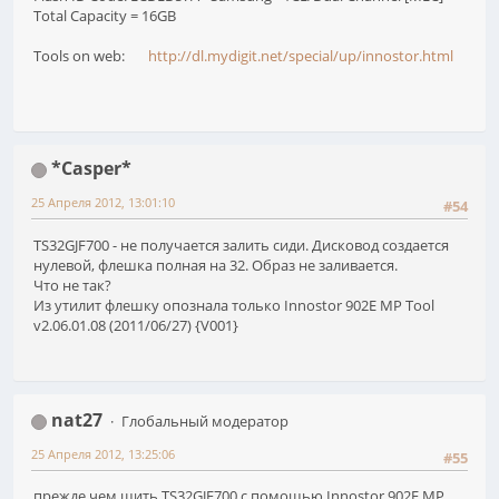
Total Capacity = 16GB
Tools on web:
http://dl.mydigit.net/special/up/innostor.html
*Casper*
25 Апреля 2012, 13:01:10
#54
TS32GJF700 - не получается залить сиди. Дисковод создается
нулевой, флешка полная на 32. Образ не заливается.
Что не так?
Из утилит флешку опознала только Innostor 902E MP Tool
v2.06.01.08 (2011/06/27) {V001}
nat27
Глобальный модератор
25 Апреля 2012, 13:25:06
#55
прежде чем шить TS32GJF700 с помощью Innostor 902E MP