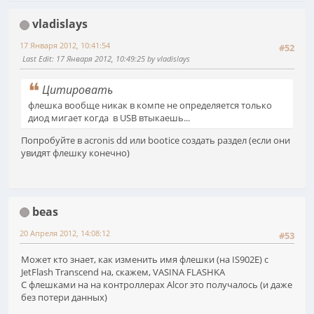
vladislays
17 Января 2012, 10:41:54
#52
Last Edit
: 17 Января 2012, 10:49:25 by vladislays
Цитировать
флешка вообще никак в компе не определяется только
диод мигает когда в USB втыкаешь...
Попробуйте в acronis dd или bootice создать раздел (если они
увидят флешку конечно)
beas
20 Апреля 2012, 14:08:12
#53
Может кто знает, как изменить имя флешки (на IS902E) с
JetFlash Transcend на, скажем, VASINA FLASHKA
С флешками на на контроллерах Alcor это получалось (и даже
без потери данных)