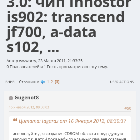
3.0: чип Innostor
is902: transcend
jf700, a-data
s102, ...
Автор wwworry, 23 Марта 2011, 21:33:35
0 Пользователей и 1 Гость просматривают эту тему.
1
2
3
Страницы
ВНИЗ
USER ACTIONS
Gugenot8
16 Января 2012, 08:38:03
#50
Цитата: tagaraz от 16 Января 2012, 08:30:37
используйте для создания CDROM-области предыдущую
версию т.к. в этой пока небыло удачных случаев создания