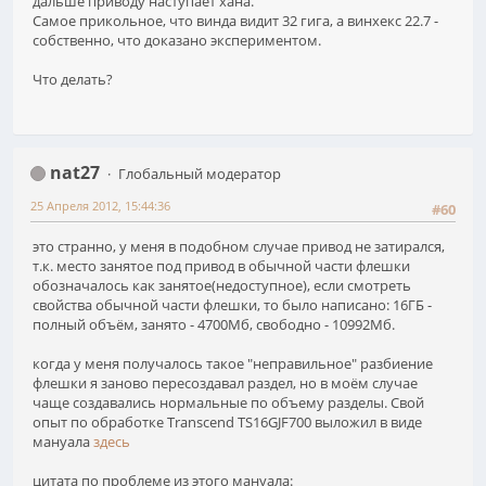
дальше приводу наступает хана.
Самое прикольное, что винда видит 32 гига, а винхекс 22.7 -
собственно, что доказано экспериментом.
Что делать?
nat27
Глобальный модератор
25 Апреля 2012, 15:44:36
#60
это странно, у меня в подобном случае привод не затирался,
т.к. место занятое под привод в обычной части флешки
обозначалось как занятое(недоступное), если смотреть
свойства обычной части флешки, то было написано: 16ГБ -
полный объём, занято - 4700Мб, свободно - 10992Мб.
когда у меня получалось такое "неправильное" разбиение
флешки я заново пересоздавал раздел, но в моём случае
чаще создавались нормальные по объему разделы. Свой
опыт по обработке Transcend TS16GJF700 выложил в виде
мануала
здесь
цитата по проблеме из этого мануала: