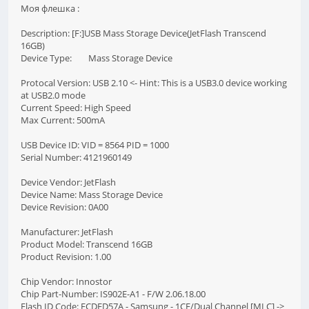
Моя флешка :
Description: [F:]USB Mass Storage Device(JetFlash Transcend
16GB)
Device Type: Mass Storage Device
Protocal Version: USB 2.10 <- Hint: This is a USB3.0 device working
at USB2.0 mode
Current Speed: High Speed
Max Current: 500mA
USB Device ID: VID = 8564 PID = 1000
Serial Number: 4121960149
Device Vendor: JetFlash
Device Name: Mass Storage Device
Device Revision: 0A00
Manufacturer: JetFlash
Product Model: Transcend 16GB
Product Revision: 1.00
Chip Vendor: Innostor
Chip Part-Number: IS902E-A1 - F/W 2.06.18.00
Flash ID Code: ECDED57A - Samsung - 1CE/Dual Channel [MLC] ->