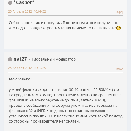
*Casper*
25 Апреля 2012, 16:09:32
#61
Собственно я так и поступил. В конечном итоге получил то,
что надо. Правда скорость чтения почему-то не на высоте
nat27
Глобальный модератор
25 Апреля 2012, 16:16:35
#62
это сколько?
у моей флешки скорость чтения 30-40, запись 22-30Мб/с(это
на средненьком компе), просто великолепно по сравнению с
флешками на алькоре(чтение до 20-30, запись 10-13),
правда, в сообщениях на форуме упоминались тормоза на
флешках с 32 и 64ГБ, что довольно странно, возможно
установлена память TLC в целях экономии, хотя такой подход
со стороны производителя непонятен.