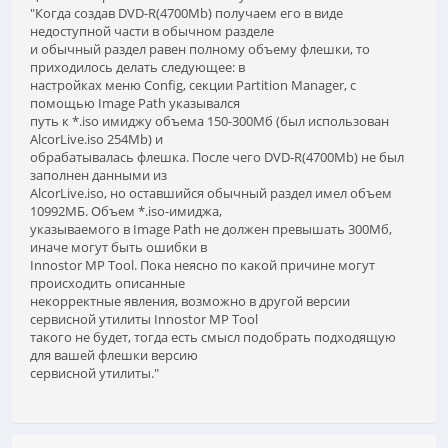
"Когда создав DVD-R(4700Mb) получаем его в виде
недоступной части в обычном разделе
и обычный раздел равен полному объему флешки, то
приходилось делать следующее: в
настройках меню Config, секции Partition Manager, с
помощью Image Path указывался
путь к *.iso имиджу объема 150-300Мб (был использован
AlcorLive.iso 254Mb) и
обрабатывалась флешка. После чего DVD-R(4700Mb) не был
заполнен данными из
AlcorLive.iso, но оставшийся обычный раздел имел объем
10992МБ. Объем *.iso-имиджа,
указываемого в Image Path не должен превышать 300Мб,
иначе могут быть ошибки в
Innostor MP Tool. Пока неясно по какой причине могут
происходить описанные
некорректные явления, возможно в другой версии
сервисной утилиты Innostor MP Tool
такого не будет, тогда есть смысл подобрать подходящую
для вашей флешки версию
сервисной утилиты."