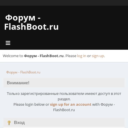
Форум -
FlashBoot.ru
Welcome to
Форум - FlashBoot.ru
. Please
log in
or
sign up
.
Форум - FlashBoot.ru
Внимание!
Только зарегистрированные пользователи имеют доступ в этот
раздел.
Please login below or
sign up for an account
with Форум -
FlashBoot.ru
Вход