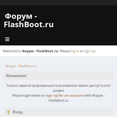
Форум -
FlashBoot.ru
Welcome to
Форум - FlashBoot.ru
. Please
log in
or
sign up
.
Форум - FlashBoot.ru
Внимание!
Только зарегистрированные пользователи имеют доступ в этот
раздел.
Please login below or
sign up for an account
with Форум -
FlashBoot.ru
Вход