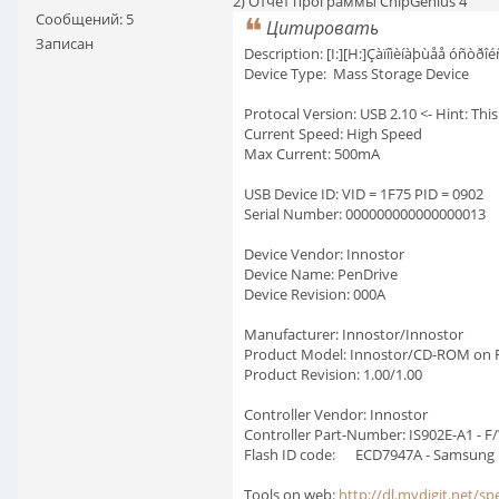
2) Отчет программы ChipGenius 4
Сообщений: 5
Цитировать
Записан
Description: [I:][H:]Çàïîìèíàþùåå óñò
Device Type: Mass Storage Device
Protocal Version: USB 2.10 <- Hint: Thi
Current Speed: High Speed
Max Current: 500mA
USB Device ID: VID = 1F75 PID = 0902
Serial Number: 000000000000000013
Device Vendor: Innostor
Device Name: PenDrive
Device Revision: 000A
Manufacturer: Innostor/Innostor
Product Model: Innostor/CD-ROM on 
Product Revision: 1.00/1.00
Controller Vendor: Innostor
Controller Part-Number: IS902E-A1 - F/
Flash ID code: ECD7947A - Samsung K
Tools on web:
http://dl.mydigit.net/sp