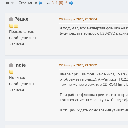
1
...
3
4
5
6
Страницы
ВНИЗ
Рёцке
20 Января 2013, 23:32:04
Я подумал, что четвертая флешка на 
Пользователь
Буду решать вопрос с USB-DVD радик
Сообщений: 21
Записан
indie
27 Января 2013, 21:37:02
Вчера пришла флешка с никса, TS32GJF7
Новичок
отображает привод), AI-Partition 1.0.2
Сообщений: 1
Тем не менее в режиме CD-ROM Emula
Записан
При работе флешка греется, и это при
копирование на флешку 14 гб видеоф
В общем, ждать обновления утилит или