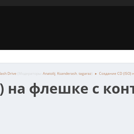
ash Drive
(Модераторы:
Anatolij
,
Ksanderash
,
tagaraz
)
Создание CD (ISO) 
►
O) на флешке с ко