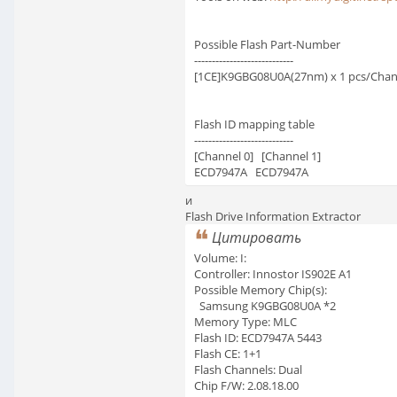
Possible Flash Part-Number
----------------------------
[1CE]K9GBG08U0A(27nm) x 1 pcs/Chann
Flash ID mapping table
----------------------------
[Channel 0] [Channel 1]
ECD7947A ECD7947A
и
Flash Drive Information Extractor
Цитировать
Volume: I:
Controller: Innostor IS902E A1
Possible Memory Chip(s):
Samsung K9GBG08U0A *2
Memory Type: MLC
Flash ID: ECD7947A 5443
Flash CE: 1+1
Flash Channels: Dual
Chip F/W: 2.08.18.00