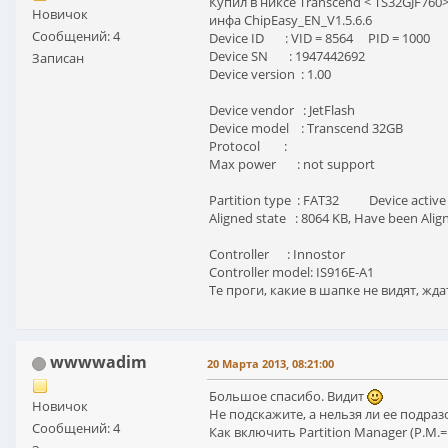
Купил в никсе Transcend < TS32GJF760> 
Новичок
инфа ChipEasy_EN_V1.5.6.6
Сообщений: 4
Device ID : VID = 8564 PID = 1000
Device SN : 1947442692
Записан
Device version : 1.00
Device vendor : JetFlash
Device model : Transcend 32GB
Protocol :
Max power : not support
Partition type : FAT32 Device active
Aligned state : 8064 KB, Have been Alig
Controller : Innostor
Controller model: IS916E-A1
Те проги, какие в шапке не видят, жд
wwwwadim
20 Марта 2013, 08:21:00
Большое спасибо. Видит
Новичок
Не подскажите, а нельзя ли ее подраз
Сообщений: 4
Как включить Partition Manager (P.M.=