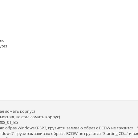
tes
ytes
тал ломать корпус)
ыяснял, не стал ломать корпус)
208_01_B5
аю образ WindowsXPSP3, грузится, заливаю образ с BCDW не грузится "S
dows7, грузится, заливаю образ с BCDW не грузится "Starting CD..." и 