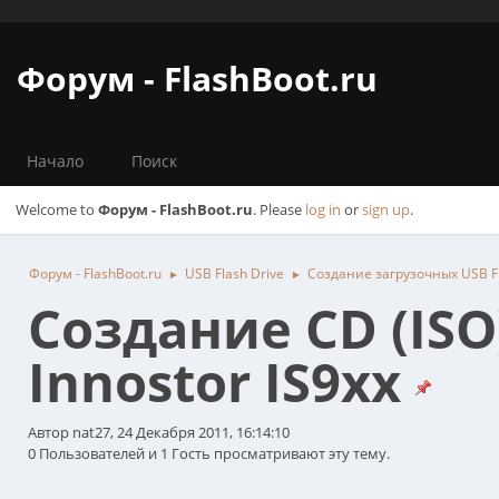
Форум - FlashBoot.ru
Начало
Поиск
Welcome to
Форум - FlashBoot.ru
. Please
log in
or
sign up
.
Форум - FlashBoot.ru
USB Flash Drive
Создание загрузочных USB Fl
►
►
Создание CD (IS
Innostor IS9xx
Автор nat27, 24 Декабря 2011, 16:14:10
0 Пользователей и 1 Гость просматривают эту тему.