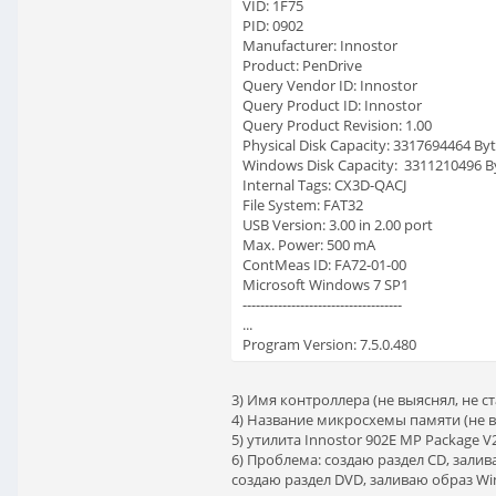
VID: 1F75
PID: 0902
Manufacturer: Innostor
Product: PenDrive
Query Vendor ID: Innostor
Query Product ID: Innostor
Query Product Revision: 1.00
Physical Disk Capacity: 3317694464 By
Windows Disk Capacity: 3311210496 B
Internal Tags: CX3D-QACJ
File System: FAT32
USB Version: 3.00 in 2.00 port
Max. Power: 500 mA
ContMeas ID: FA72-01-00
Microsoft Windows 7 SP1
------------------------------------
...
Program Version: 7.5.0.480
3) Имя контроллера (не выяснял, не с
4) Название микросхемы памяти (не в
5) утилита Innostor 902E MP Package V
6) Проблема: создаю раздел CD, залив
создаю раздел DVD, заливаю образ Win