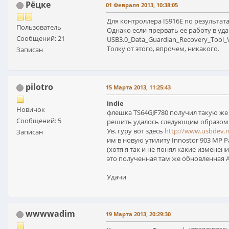
Рёцке
01 Февраля 2013, 10:38:05
Для контроллера IS916E по результат
Пользователь
Однако если прервать ее работу в уд
Сообщений: 21
USB3.0_Data_Guardian_Recovery_Tool_
Толку от этого, впрочем, никакого.
Записан
pilotro
15 Марта 2013, 11:25:43
indie
Новичок
флешка TS64GJF780 получил такую же
Сообщений: 5
решить удалось следующим образом
Ув. гуру вот здесь
http://www.usbdev.r
Записан
им в новую утилиту Innostor 903 MP 
(хотя я так и не понял какие изменен
это полученная там же обновленная AI
Удачи
wwwwadim
19 Марта 2013, 20:29:30