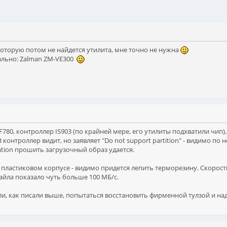
которую потом не найдется утилита, мне точно не нужна
ально: Zalman ZM-VE300
80, контроллер IS903 (по крайней мере, его утилиты подхватили чип), I
.3 контроллер видит, но заявляет "Do not support partition" - видимо по
tion прошить загрузочный образ удается.
 пластиковом корпусе - видимо придется лепить терморезину. Скорость
айла показало чуть больше 100 МБ/с.
, как писали выше, попытаться восстановить фирменной тулзой и надеять