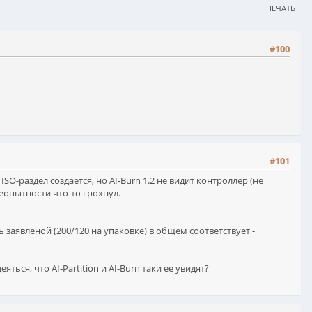
ПЕЧАТЬ
#100
#101
SO-раздел создается, но AI-Burn 1.2 не видит контроллер (не
 неопытности что-то грохнул.
 заявленой (200/120 на упаковке) в общем соответствует -
ся, что AI-Partition и AI-Burn таки ее увидят?