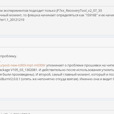
ам экспериментов подходит только JF7xx_RecoveryTool_v2_07_33
ачный момент, то флешка начинает определяться как "IS916E" и ее нач
Ver1.1_20121219
 проблему.
.
u/post-new-is903-mpt-m0309/
упоминает о проблеме прошивки на чипе 
Package V105_03_1302081. И действительно после использования утилит
ия были произведены). И второй, самый главный момент, который и позв
BurnV2.0.0.1 (опять же непонятно откуда взятая). Именно она и видит C