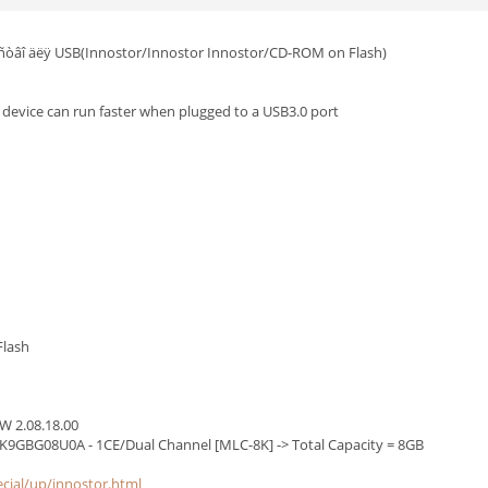
ðîéñòâî äëÿ USB(Innostor/Innostor Innostor/CD-ROM on Flash)
s device can run faster when plugged to a USB3.0 port
Flash
W 2.08.18.00
9GBG08U0A - 1CE/Dual Channel [MLC-8K] -> Total Capacity = 8GB
ecial/up/innostor.html