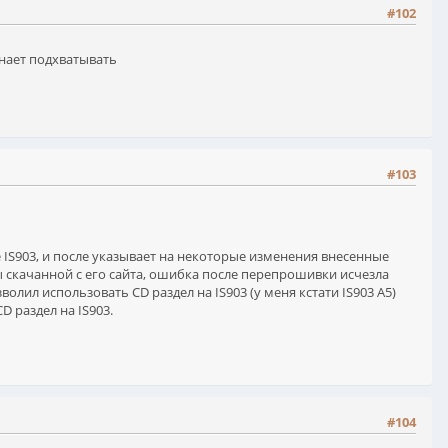
#102
инает подхватывать
#103
IS903, и после указывает на некоторые изменения внесенные
ы скачанной с его сайта, ошибка после перепрошивки исчезла
олил использовать CD раздел на IS903 (у меня кстати IS903 A5)
D раздел на IS903.
#104