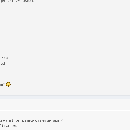
JetFlash 760 USB3.0
 : OK
ned
ать?
огнать (поиграться с таймингами)?
1) нашел.