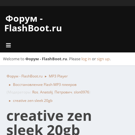
Форум -
FlashBoot.ru
Welcome to
Форум - FlashBoot.ru
. Please
log in
or
sign up
.
Форум - FlashBoot.ru
MP3 Player
►
Восстановление Flash MP3 плееров
►
(Модераторы:
Ros
,
Anatolij
,
Петрович
,
slon0976
)
creative zen sleek 20gb
►
creative zen
sleek 20gb