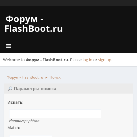
Форум -
FlashBoot.ru
Welcome to
Форум - FlashBoot.ru
. Please
log in
or
sign up
.
Форум - FlashBoot.ru
Поиск
►
Параметры поиска
Искать:
Например:
phison
Match: