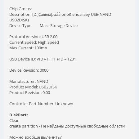
Chip Grnius:
Description: [D:]Çàïîìèíàþùåå óñòðîéñòâî äëÿ USB(NAND
USB2DISK)
Device Type: Mass Storage Device
Protocal Version: USB 2.00
Current Speed: High Speed
Max Current: 100mA
USB Device ID: VID = FFFF PID = 1201
Device Revision: 0000
Manufacturer: NAND
Product Model: USB2DISK
Product Revision: 0.00
Controller Part-Number: Unknown
DiskPart:
Clean
create partition - Не найдены доступные свободные области
Можно вообще вылечить?