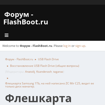
Форум -
FlashBoot.ru
Welcome to
Форум - FlashBoot.ru
. Please
log in
or
sign up
.
Форум - FlashBoot.ru
USB Flash Drive
►
Восстановление USB Flash Drive (общие вопросы)
►
(Модераторы:
Anatolij
,
Ksanderash
,
tagaraz
)
►
Флешкарта Samsung 1Tb, на ней написано ZC Mir C25, видит ее
только диск манагер.
Флешкарта