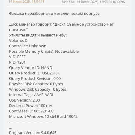
14 Июля 2025, 11:04:11
Last Edit
: 14 Июля 2025, 11:53:26 by OlNN
Флешка неразборная в металлическом корпусе
Диск манагер говорит: "Диск1 Съемное уcтройство Нет
носителя"
Утилиты видят и выдают инфу:
Volume: D:
Controller: Unknown
Possible Memory Chip(s): Not available
VID: FFFF
PID: 1201
Query Vendor ID: NAND
Query Product ID: USB2DISK
Query Product Revision: 0.00
Physical Disk Capacity: 0 Bytes
Windows Disk Capacity: 0 Bytes
Internal Tags: AAAF-AADL
USB Version: 2.00
Declared Power: 100 mA
ContMeas ID: 8652-01-00
Microsoft Windows 10 x64 Build 19042
------------------------------------
...
Program Version: 9.4.0.645