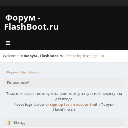
Форум -
FlashBoot.ru
Welcome to
Форум - FlashBoot.ru
. Please
log in
or
sign up
.
Форум - FlashBoot.ru
Внимание!
Тема или раздел, которую вы ищете, отсутствует или недоступна
для входа.
Please login below or
sign up for an account
with Форум -
FlashBoot.ru
Вход