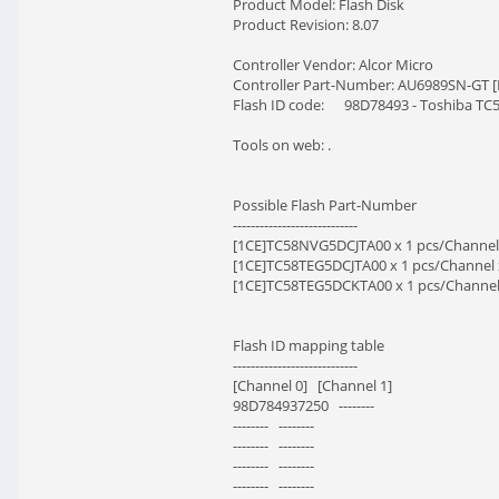
Product Model: Flash Disk
Product Revision: 8.07
Controller Vendor: Alcor Micro
Controller Part-Number: AU6989SN-GT [
Flash ID code: 98D78493 - Toshiba TC5
Tools on web: .
Possible Flash Part-Number
----------------------------
[1CE]TC58NVG5DCJTA00 x 1 pcs/Channel
[1CE]TC58TEG5DCJTA00 x 1 pcs/Channel 
[1CE]TC58TEG5DCKTA00 x 1 pcs/Channel
Flash ID mapping table
----------------------------
[Channel 0] [Channel 1]
98D784937250 --------
-------- --------
-------- --------
-------- --------
-------- --------