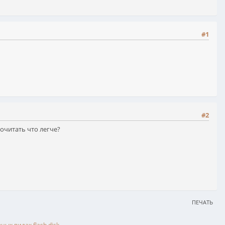
#1
#2
почитать что легче?
ПЕЧАТЬ
ных видах flash disk