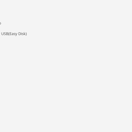
о
ÿ USB(Easy Disk)