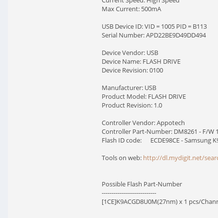
Current Speed: High Speed
Max Current: 500mA
USB Device ID: VID = 1005 PID = B113
Serial Number: APD22BE9D49DD494
Device Vendor: USB
Device Name: FLASH DRIVE
Device Revision: 0100
Manufacturer: USB
Product Model: FLASH DRIVE
Product Revision: 1.0
Controller Vendor: Appotech
Controller Part-Number: DM8261 - F/W 1
Flash ID code: ECDE98CE - Samsung K9A
Tools on web:
http://dl.mydigit.net/se
Possible Flash Part-Number
----------------------------
[1CE]K9ACGD8U0M(27nm) x 1 pcs/Channe