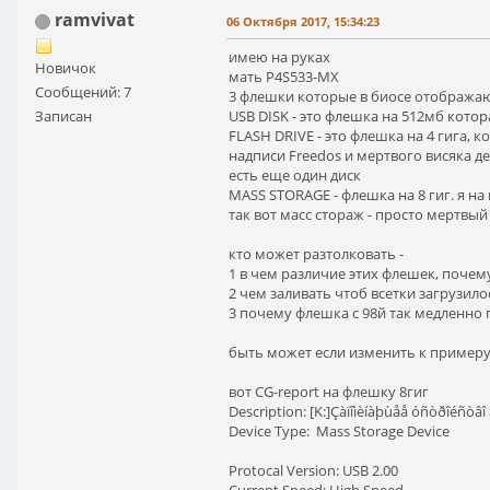
ramvivat
06 Октября 2017, 15:34:23
имею на руках
Новичок
мать P4S533-MX
Сообщений: 7
3 флешки которые в биосе отображаю
Записан
USB DISK - это флешка на 512мб котор
FLASH DRIVE - это флешка на 4 гига, 
надписи Freedos и мертвого висяка де
есть еще один диск
MASS STORAGE - флешка на 8 гиг. я на
так вот масс стораж - просто мертвый
кто может разтолковать -
1 в чем различие этих флешек, почем
2 чем заливать чтоб всетки загрузило
3 почему флешка с 98й так медленно г
быть может если изменить к примеру 
вот CG-report на флешку 8гиг
Description: [K:]Çàïîìèíàþùåå óñòðîéñò
Device Type: Mass Storage Device
Protocal Version: USB 2.00