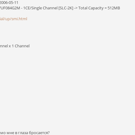
2006-05-11
F084G2M - 1CE/Single Channel [SLC-2K] -> Total Capacity = 512MB
cial/up/smi.html
nel x 1 Channel
мо мне в глаза бросается?