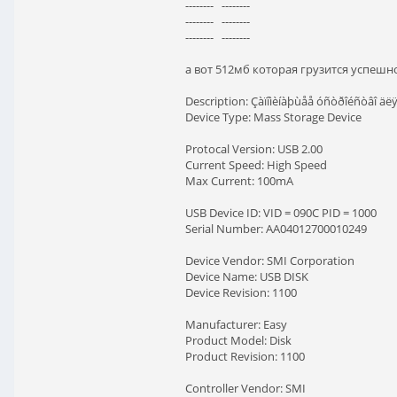
-------- --------
-------- --------
-------- --------
а вот 512мб которая грузится успешн
Description: Çàïîìèíàþùåå óñòðîéñòâî äë
Device Type: Mass Storage Device
Protocal Version: USB 2.00
Current Speed: High Speed
Max Current: 100mA
USB Device ID: VID = 090C PID = 1000
Serial Number: AA04012700010249
Device Vendor: SMI Corporation
Device Name: USB DISK
Device Revision: 1100
Manufacturer: Easy
Product Model: Disk
Product Revision: 1100
Controller Vendor: SMI