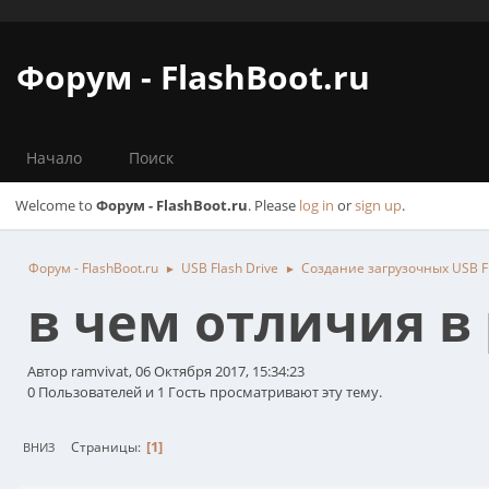
Форум - FlashBoot.ru
Начало
Поиск
Welcome to
Форум - FlashBoot.ru
. Please
log in
or
sign up
.
Форум - FlashBoot.ru
USB Flash Drive
Создание загрузочных USB Fl
►
►
в чем отличия в 
Автор ramvivat, 06 Октября 2017, 15:34:23
0 Пользователей и 1 Гость просматривают эту тему.
1
Страницы
ВНИЗ