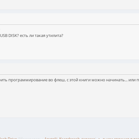
?
SB DISK? есть ли такая утилита?
своить программирование во флеш, с этой книги можно начинать... или 
ash Drive
(Модераторы:
Anatolij
,
Ksanderash
,
tagaraz
)
в чем отличия в раз