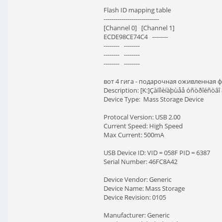
Flash ID mapping table
----------------------------
[Channel 0] [Channel 1]
ECDE98CE74C4 --------
-------- --------
-------- --------
-------- --------
вот 4 гига - подарочная оживленная 
Description: [K:]Çàïîìèíàþùåå óñòðîéñòâî
Device Type: Mass Storage Device
Protocal Version: USB 2.00
Current Speed: High Speed
Max Current: 500mA
USB Device ID: VID = 058F PID = 6387
Serial Number: 46FC8A42
Device Vendor: Generic
Device Name: Mass Storage
Device Revision: 0105
Manufacturer: Generic