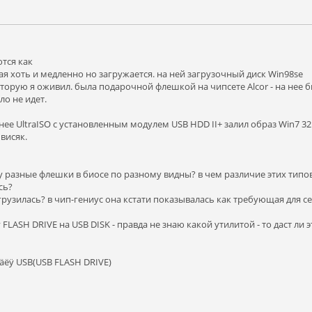
тся как
ая хоть и медленно но загружается. на ней загрузочный диск Win98se
которую я оживил. была подарочной флешкой на чипсете Alcor - на нее б
ло не идет.
 нее UltraISO с установленным модулем USB HDD II+ залил образ Win7 32
 висяк.
у разные флешки в биосе по разному видны? в чем различие этих типов
сь?
рузилась? в чип-гениус она кстати показывалась как требующая для се
FLASH DRIVE на USB DISK - правда не знаю какой утилитой - то даст ли
âî äëÿ USB(USB FLASH DRIVE)