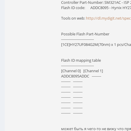
Controller Part-Number: SM321AC - ISP 
Flash ID code: ADDC8095 - Hynix HY27U
Tools on web:
http://dl.mydigit.net/spe
Possible Flash Part-Number
----------------------------
[1CE]HY27UF084G2M(70nm) x 1 pcs/Chan
Flash ID mapping table
----------------------------
[Channel 0] [Channel 1]
ADDC8095ADDC --------
-------- --------
-------- --------
-------- --------
-------- --------
-------- --------
-------- --------
-------- --------
может быть я чего-то не вижу что пря