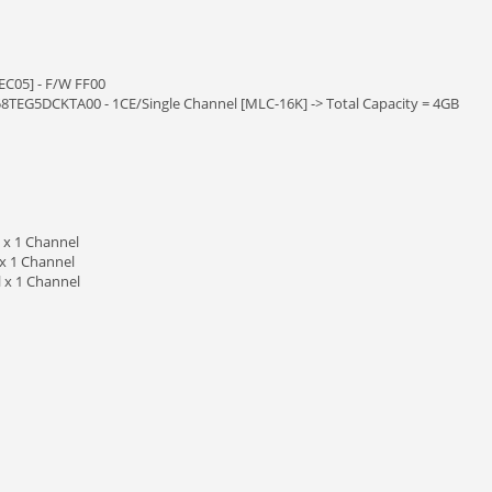
EC05] - F/W FF00
8TEG5DCKTA00 - 1CE/Single Channel [MLC-16K] -> Total Capacity = 4GB
 x 1 Channel
x 1 Channel
 x 1 Channel