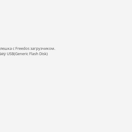
флешка с Freedos загрузчиком.
 äëÿ USB(Generic Flash Disk)