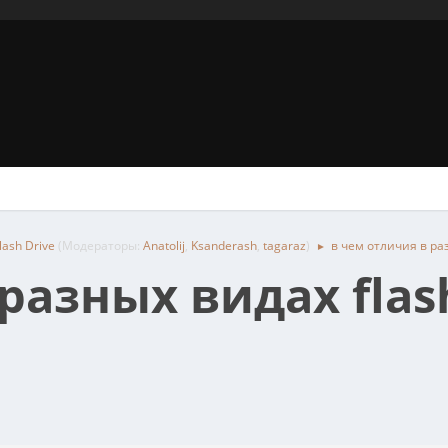
ash Drive
(Модераторы:
Anatolij
,
Ksanderash
,
tagaraz
)
в чем отличия в раз
►
разных видах flash