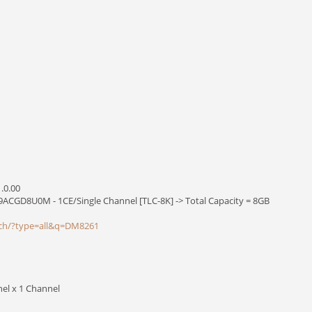
.0.00
CGD8U0M - 1CE/Single Channel [TLC-8K] -> Total Capacity = 8GB
arch/?type=all&q=DM8261
l x 1 Channel